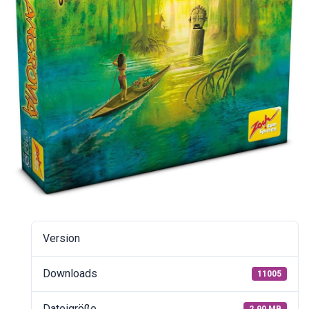
Version
Downloads
11005
Dateigröße
2.90 MB