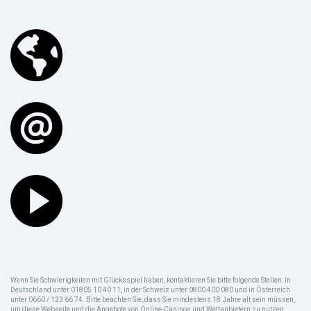
Wenn Sie Schwierigkeiten mit Glücksspiel haben, kontaktieren Sie bitte folgende Stellen: In
Deutschland unter 01805 10 40 11, in der Schweiz unter 0800 400 080 und in Österreich
unter 0660 / 123 66 74. Bitte beachten Sie, dass Sie mindestens 18 Jahre alt sein müssen,
um diese Webseite und die Angebote von Online-Casinos und Wettanbietern zu nutzen.