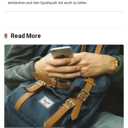
entdecken und den Spielspaß mit euch zu teilen.
Read More