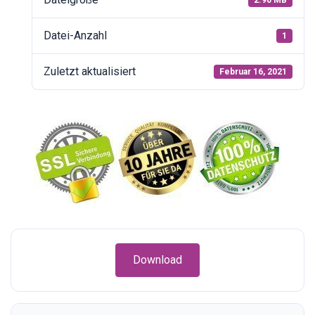
Datei-Anzahl
1
Zuletzt aktualisiert
Februar 16, 2021
Download