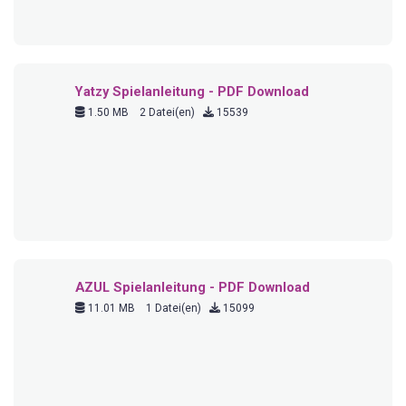
Yatzy Spielanleitung - PDF Download
1.50 MB
2 Datei(en)
15539
AZUL Spielanleitung - PDF Download
11.01 MB
1 Datei(en)
15099