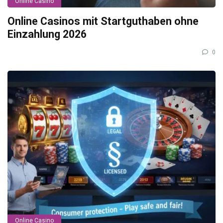
Online Casino
Online Casinos mit Startguthaben ohne
Einzahlung 2026
0
Online Casino