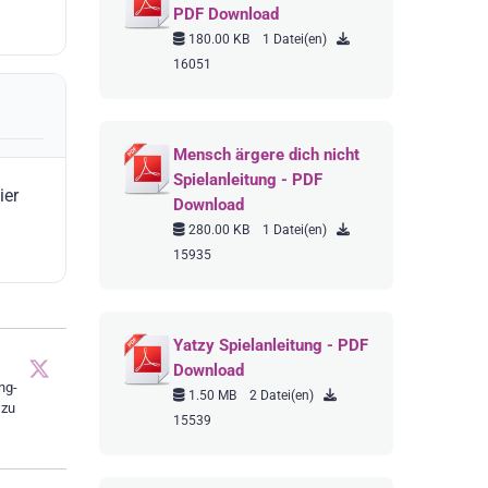
PDF Download
180.00 KB
1 Datei(en)
16051
Mensch ärgere dich nicht
Spielanleitung - PDF
ier
Download
280.00 KB
1 Datei(en)
15935
Yatzy Spielanleitung - PDF
Download
ng-
1.50 MB
2 Datei(en)
 zu
15539