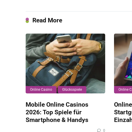
Read More
Online Casino
Glücksspiele
Online 
Mobile Online Casinos
Online
2026: Top Spiele für
Start
Smartphone & Handys
Einza
0