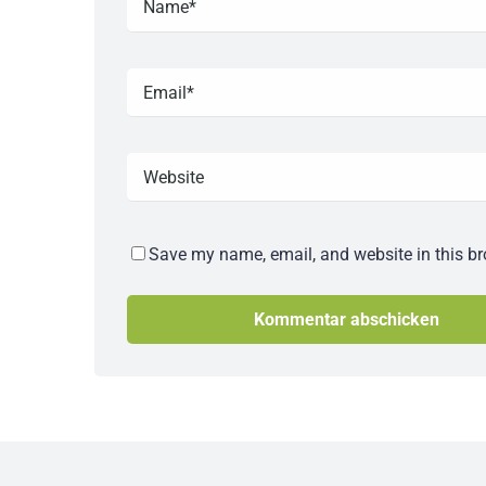
Save my name, email, and website in this br