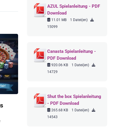
AZUL Spielanleitung - PDF
Download
11.01 MB
1 Datei(en)
15099
Canasta Spielanleitung -
PDF Download
920.06 KB
1 Datei(en)
14729
Shut the box Spielanleitung
- PDF Download
os
265.68 KB
1 Datei(en)
14543
e