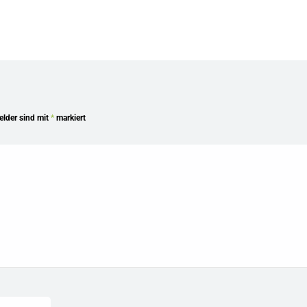
Felder sind mit
*
markiert