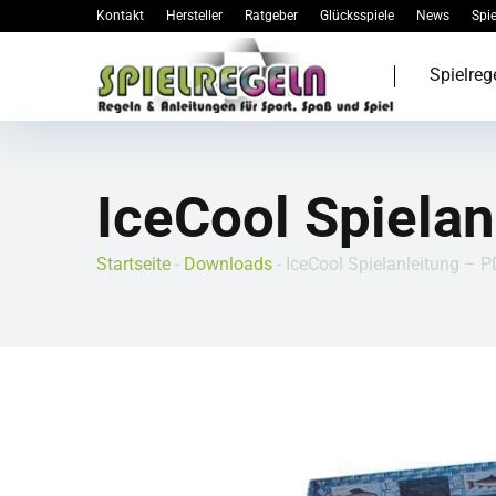
Kontakt
Hersteller
Ratgeber
Glücksspiele
News
Spie
Spielreg
IceCool Spiela
Startseite
-
Downloads
-
IceCool Spielanleitung –