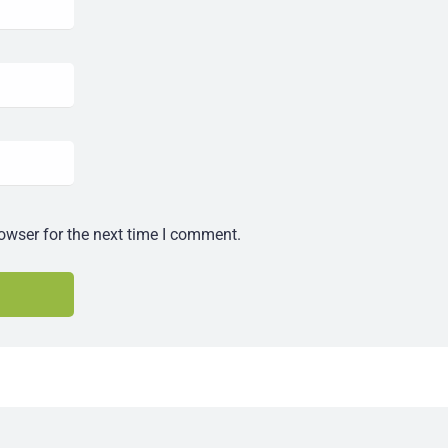
owser for the next time I comment.