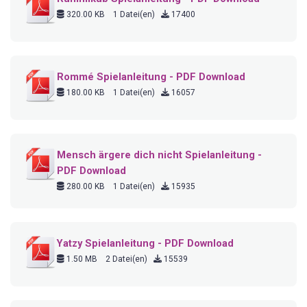
320.00 KB
1 Datei(en)
17400
Rommé Spielanleitung - PDF Download
180.00 KB
1 Datei(en)
16057
Mensch ärgere dich nicht Spielanleitung -
PDF Download
280.00 KB
1 Datei(en)
15935
Yatzy Spielanleitung - PDF Download
1.50 MB
2 Datei(en)
15539