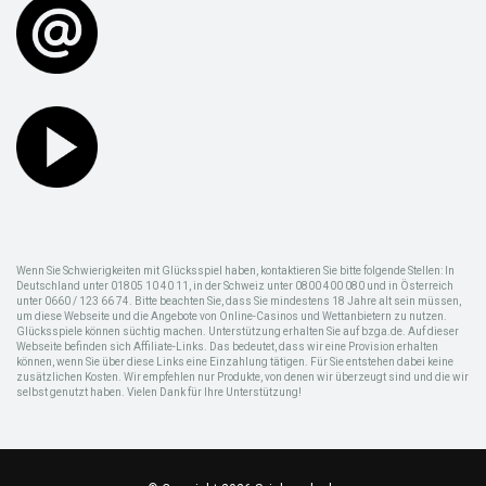
Wenn Sie Schwierigkeiten mit Glücksspiel haben, kontaktieren Sie bitte folgende Stellen: In
Deutschland unter 01805 10 40 11, in der Schweiz unter 0800 400 080 und in Österreich
unter 0660 / 123 66 74. Bitte beachten Sie, dass Sie mindestens 18 Jahre alt sein müssen,
um diese Webseite und die Angebote von Online-Casinos und Wettanbietern zu nutzen.
Glücksspiele können süchtig machen. Unterstützung erhalten Sie auf bzga.de. Auf dieser
Webseite befinden sich Affiliate-Links. Das bedeutet, dass wir eine Provision erhalten
können, wenn Sie über diese Links eine Einzahlung tätigen. Für Sie entstehen dabei keine
zusätzlichen Kosten. Wir empfehlen nur Produkte, von denen wir überzeugt sind und die wir
selbst genutzt haben. Vielen Dank für Ihre Unterstützung!