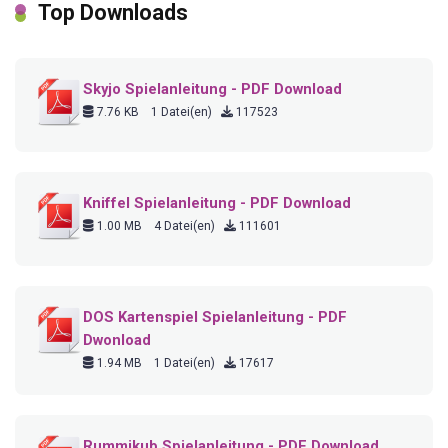
Top Downloads
Skyjo Spielanleitung - PDF Download
7.76 KB
1 Datei(en)
117523
Kniffel Spielanleitung - PDF Download
1.00 MB
4 Datei(en)
111601
DOS Kartenspiel Spielanleitung - PDF
Dwonload
1.94 MB
1 Datei(en)
17617
Rummikub Spielanleitung - PDF Download