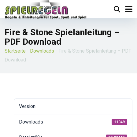
Fire & Stone Spielanleitung –
PDF Download
Startseite
-
Downloads
-
Fire & Stone Spielanleitung – PDF
Download
Version
Downloads
11049