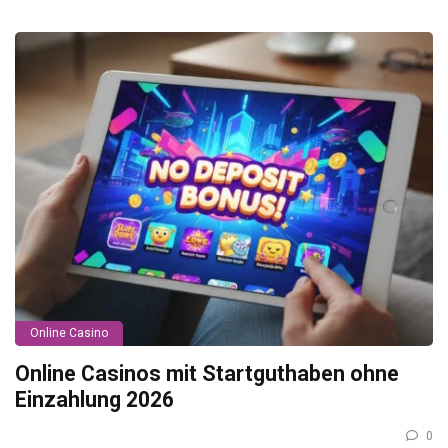
Online Casino
Online Casinos mit Startguthaben ohne
Einzahlung 2026
0