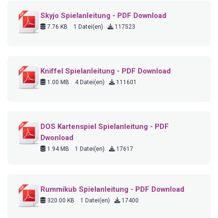
Skyjo Spielanleitung - PDF Download
7.76 KB
1 Datei(en)
117523
Kniffel Spielanleitung - PDF Download
1.00 MB
4 Datei(en)
111601
DOS Kartenspiel Spielanleitung - PDF
Dwonload
1.94 MB
1 Datei(en)
17617
Rummikub Spielanleitung - PDF Download
320.00 KB
1 Datei(en)
17400