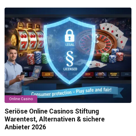
Online Casino
Seriöse Online Casinos Stiftung
Warentest, Alternativen & sichere
Anbieter 2026