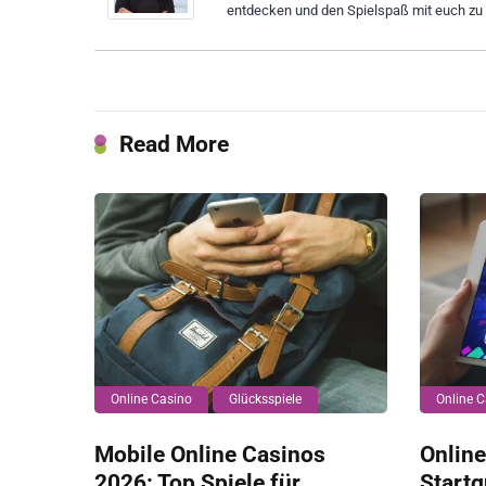
entdecken und den Spielspaß mit euch zu t
Read More
Online Casino
Glücksspiele
Online 
Mobile Online Casinos
Online
2026: Top Spiele für
Start