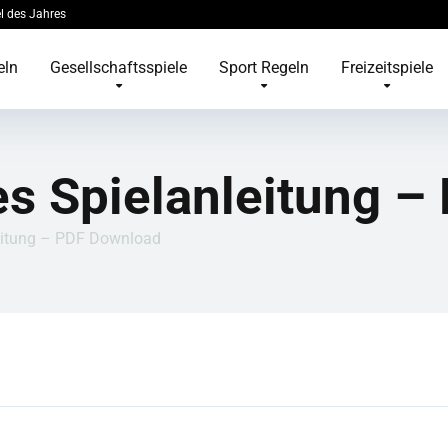
l des Jahres
eln
Gesellschaftsspiele
Sport Regeln
Freizeitspiele
res Spielanleitung 
leitung – PDF Download