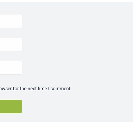
owser for the next time I comment.