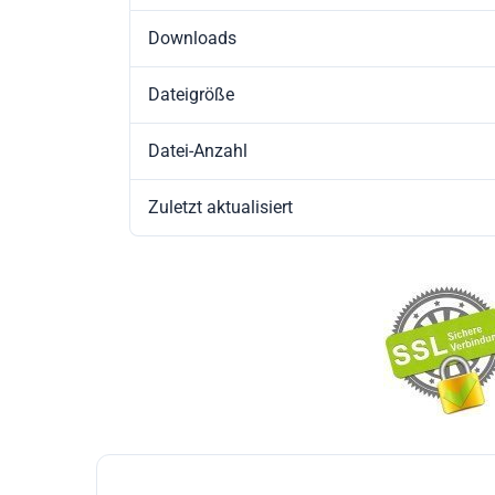
Downloads
Dateigröße
Datei-Anzahl
Zuletzt aktualisiert