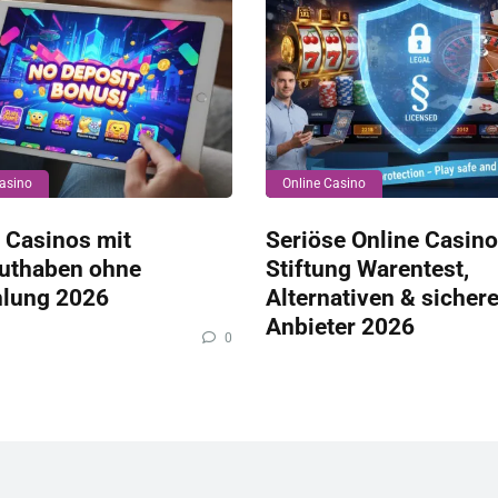
Casino
Online Casino
 Casinos mit
Seriöse Online Casin
guthaben ohne
Stiftung Warentest,
hlung 2026
Alternativen & sicher
Anbieter 2026
0