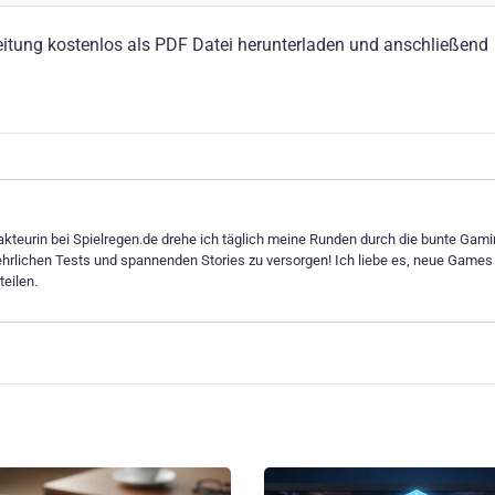
eitung kostenlos als PDF Datei herunterladen und anschließend
dakteurin bei Spielregen.de drehe ich täglich meine Runden durch die bunte Gami
ehrlichen Tests und spannenden Stories zu versorgen! Ich liebe es, neue Games
eilen.