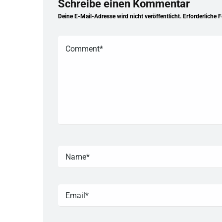
Schreibe einen Kommentar
Deine E-Mail-Adresse wird nicht veröffentlicht.
Erforderliche 