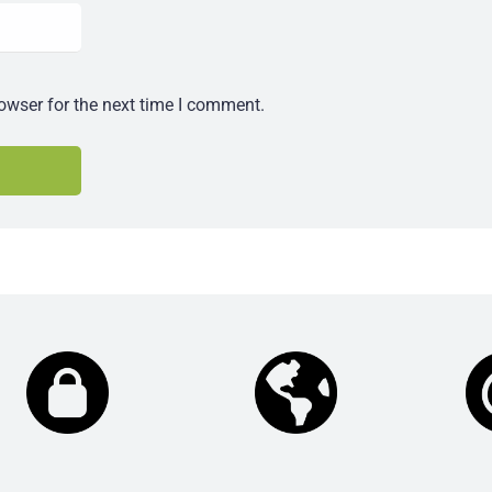
owser for the next time I comment.