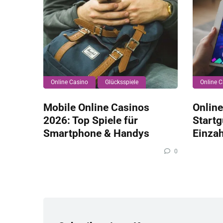
Online Casino
Glücksspiele
Online 
Mobile Online Casinos
Online
2026: Top Spiele für
Start
Smartphone & Handys
Einza
0