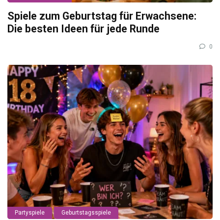
Spiele zum Geburtstag für Erwachsene:
Die besten Ideen für jede Runde
0
Partyspiele
Geburtstagsspiele