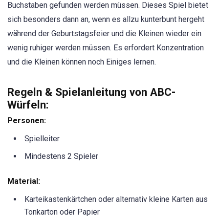
Buchstaben gefunden werden müssen. Dieses Spiel bietet
sich besonders dann an, wenn es allzu kunterbunt hergeht
während der Geburtstagsfeier und die Kleinen wieder ein
wenig ruhiger werden müssen. Es erfordert Konzentration
und die Kleinen können noch Einiges lernen.
Regeln & Spielanleitung von ABC-
Würfeln:
Personen
:
Spielleiter
Mindestens 2 Spieler
Material
:
Karteikastenkärtchen oder alternativ kleine Karten aus
Tonkarton oder Papier