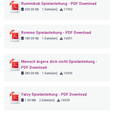
Rummikub Spielanleitung - PDF Download
320.00 KB
1 Datei(en)
17392
Rommé Spielanleitung - PDF Download
180.00 KB
1 Datei(en)
16051
Mensch ärgere dich nicht Spielanleitung -
PDF Download
280.00 KB
1 Datei(en)
15935
Yatzy Spielanleitung - PDF Download
1.50 MB
2 Datei(en)
15539