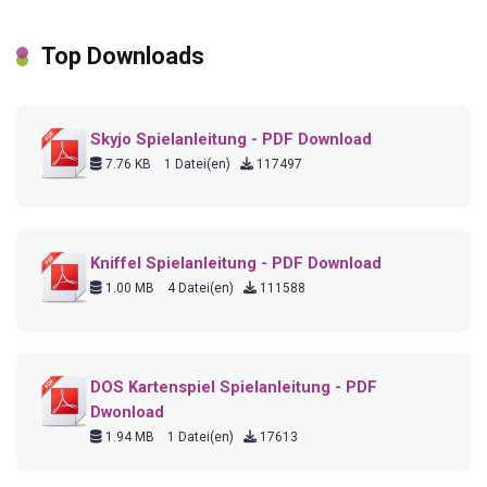
Top Downloads
Skyjo Spielanleitung - PDF Download
7.76 KB
1 Datei(en)
117497
Kniffel Spielanleitung - PDF Download
1.00 MB
4 Datei(en)
111588
DOS Kartenspiel Spielanleitung - PDF
Dwonload
1.94 MB
1 Datei(en)
17613