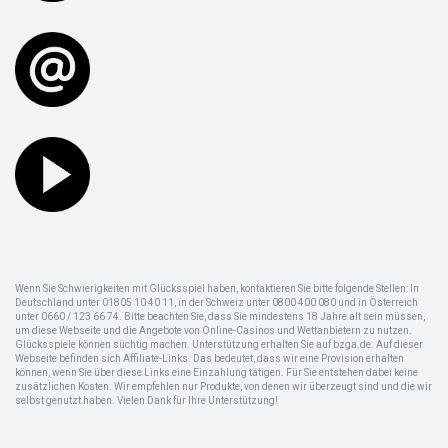
Wenn Sie Schwierigkeiten mit Glücksspiel haben, kontaktieren Sie bitte folgende Stellen: In
Deutschland unter 01805 10 40 11, in der Schweiz unter 0800 400 080 und in Österreich
unter 0660 / 123 66 74. Bitte beachten Sie, dass Sie mindestens 18 Jahre alt sein müssen,
um diese Webseite und die Angebote von Online-Casinos und Wettanbietern zu nutzen.
Glücksspiele können süchtig machen. Unterstützung erhalten Sie auf bzga.de. Auf dieser
Webseite befinden sich Affiliate-Links. Das bedeutet, dass wir eine Provision erhalten
können, wenn Sie über diese Links eine Einzahlung tätigen. Für Sie entstehen dabei keine
zusätzlichen Kosten. Wir empfehlen nur Produkte, von denen wir überzeugt sind und die wir
selbst genutzt haben. Vielen Dank für Ihre Unterstützung!