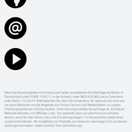
Wenn Sie Schwierigkeiten mit Glücksspiel haben, kontaktieren Sie bitte folgende Stellen: In
Deutschland unter 01805 10 40 11, in der Schweiz unter 0800 400 080 und in Österreich
unter 0660 / 123 66 74. Bitte beachten Sie, dass Sie mindestens 18 Jahre alt sein müssen,
um diese Webseite und die Angebote von Online-Casinos und Wettanbietern zu nutzen.
Glücksspiele können süchtig machen. Unterstützung erhalten Sie auf bzga.de. Auf dieser
Webseite befinden sich Affiliate-Links. Das bedeutet, dass wir eine Provision erhalten
können, wenn Sie über diese Links eine Einzahlung tätigen. Für Sie entstehen dabei keine
zusätzlichen Kosten. Wir empfehlen nur Produkte, von denen wir überzeugt sind und die wir
selbst genutzt haben. Vielen Dank für Ihre Unterstützung!