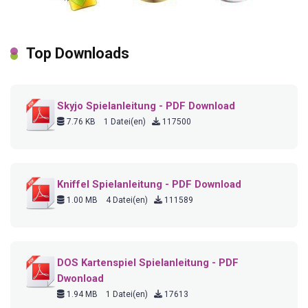
Top Downloads
Skyjo Spielanleitung - PDF Download
7.76 KB
1 Datei(en)
117500
Kniffel Spielanleitung - PDF Download
1.00 MB
4 Datei(en)
111589
DOS Kartenspiel Spielanleitung - PDF
Dwonload
1.94 MB
1 Datei(en)
17613