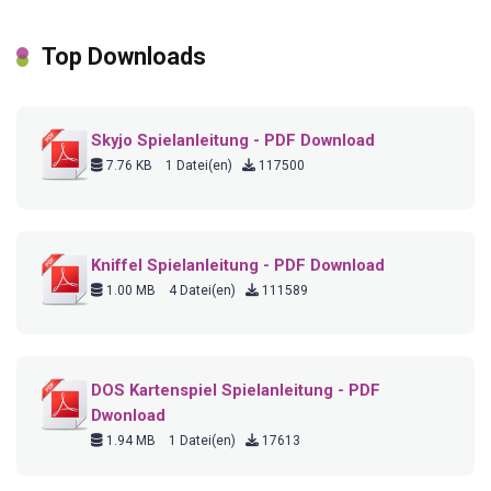
Top Downloads
Skyjo Spielanleitung - PDF Download
7.76 KB
1 Datei(en)
117500
Kniffel Spielanleitung - PDF Download
1.00 MB
4 Datei(en)
111589
DOS Kartenspiel Spielanleitung - PDF
Dwonload
1.94 MB
1 Datei(en)
17613