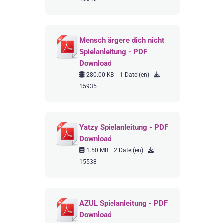
Mensch ärgere dich nicht
Spielanleitung - PDF
Download
280.00 KB
1 Datei(en)
15935
Yatzy Spielanleitung - PDF
Download
1.50 MB
2 Datei(en)
15538
AZUL Spielanleitung - PDF
Download