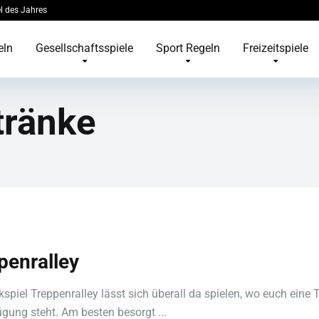
l des Jahres
eln
Gesellschaftsspiele
Sport Regeln
Freizeitspiele
tränke
penralley
kspiel Treppenralley lässt sich überall da spielen, wo euch eine 
ügung steht. Am besten besorgt ...