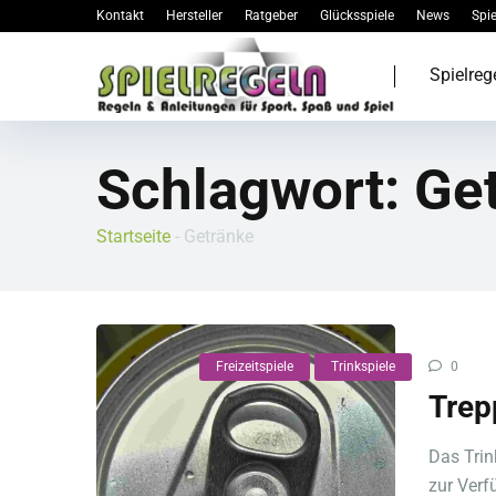
Kontakt
Hersteller
Ratgeber
Glücksspiele
News
Spie
Spielreg
Schlagwort:
Ge
Startseite
-
Getränke
Freizeitspiele
Trinkspiele
0
Trep
Das Trin
zur Verf