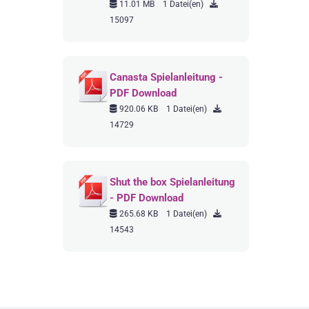
11.01 MB
1 Datei(en)
15097
Canasta Spielanleitung -
PDF Download
920.06 KB
1 Datei(en)
14729
Shut the box Spielanleitung
- PDF Download
265.68 KB
1 Datei(en)
14543