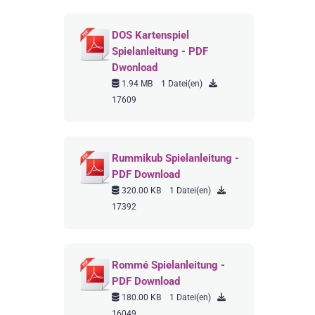
DOS Kartenspiel
Spielanleitung - PDF
Dwonload
1.94 MB
1 Datei(en)
17609
Rummikub Spielanleitung -
PDF Download
320.00 KB
1 Datei(en)
17392
Rommé Spielanleitung -
PDF Download
180.00 KB
1 Datei(en)
16049