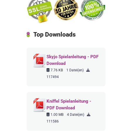
Top Downloads
Skyjo Spielanleitung - PDF
Download
7.76 KB
1 Datei(en)
117494
Kniffel Spielanleitung -
PDF Download
1.00 MB
4 Datei(en)
111586