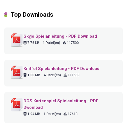
Top Downloads
Skyjo Spielanleitung - PDF Download
7.76 KB
1 Datei(en)
117500
Kniffel Spielanleitung - PDF Download
1.00 MB
4 Datei(en)
111589
DOS Kartenspiel Spielanleitung - PDF
Dwonload
1.94 MB
1 Datei(en)
17613