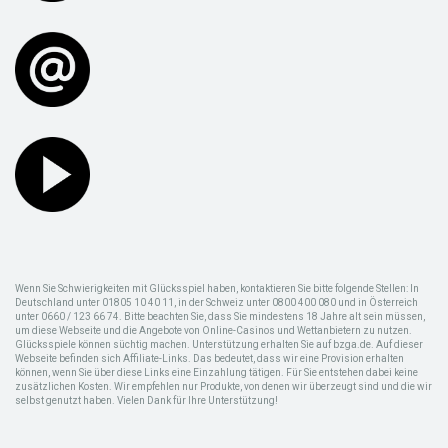
Wenn Sie Schwierigkeiten mit Glücksspiel haben, kontaktieren Sie bitte folgende Stellen: In
Deutschland unter 01805 10 40 11, in der Schweiz unter 0800 400 080 und in Österreich
unter 0660 / 123 66 74. Bitte beachten Sie, dass Sie mindestens 18 Jahre alt sein müssen,
um diese Webseite und die Angebote von Online-Casinos und Wettanbietern zu nutzen.
Glücksspiele können süchtig machen. Unterstützung erhalten Sie auf bzga.de. Auf dieser
Webseite befinden sich Affiliate-Links. Das bedeutet, dass wir eine Provision erhalten
können, wenn Sie über diese Links eine Einzahlung tätigen. Für Sie entstehen dabei keine
zusätzlichen Kosten. Wir empfehlen nur Produkte, von denen wir überzeugt sind und die wir
selbst genutzt haben. Vielen Dank für Ihre Unterstützung!