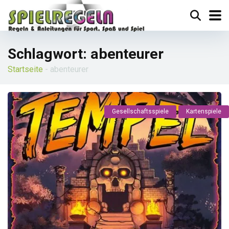
Schlagwort:
abenteurer
Startseite
-
abenteurer
Gesellschaftsspiele
Kartenspiele