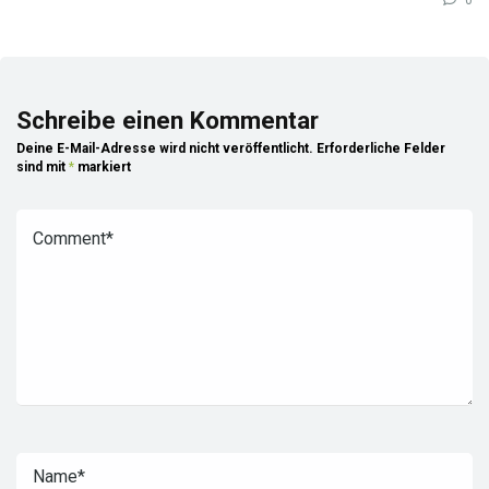
0
Schreibe einen Kommentar
Deine E-Mail-Adresse wird nicht veröffentlicht.
Erforderliche Felder
sind mit
*
markiert