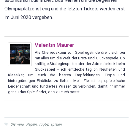
automatisch qualifiziert. Das Rennen um die begehrten
Olympiaplätze ist eng und die letzten Tickets werden erst
im Juni 2020 vergeben.
Valentin Maurer
Als Chefredakteur von Spielregeln.de dreht sich bei
mir alles um die Welt der Brett- und Glücksspiele. Ob
knifflige Strategiespiele oder der Adrenalinkick beim
Glücksspiel – ich entdecke täglich Neuheiten und
Klassiker, um euch die besten Empfehlungen, Tipps und
hintergründigen Einblicke zu liefern. Mein Ziel ist es, spielerische
Leidenschaft und fundiertes Wissen zu verbinden, damit ihr immer
genau das Spiel findet, das zu euch passt.
Olympia
,
Regeln
,
rugby
,
spielen