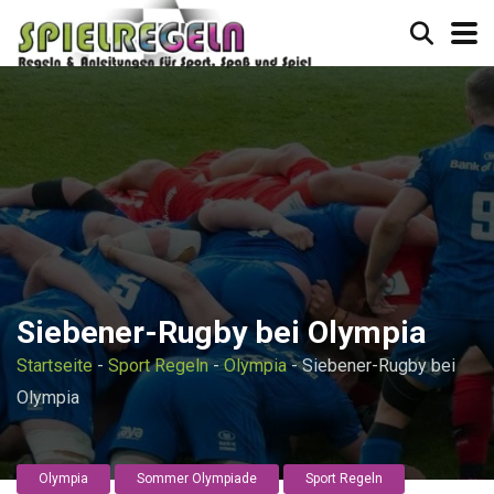
Siebener-Rugby bei Olympia
Startseite
-
Sport Regeln
-
Olympia
-
Siebener-Rugby bei
Olympia
Olympia
Sommer Olympiade
Sport Regeln