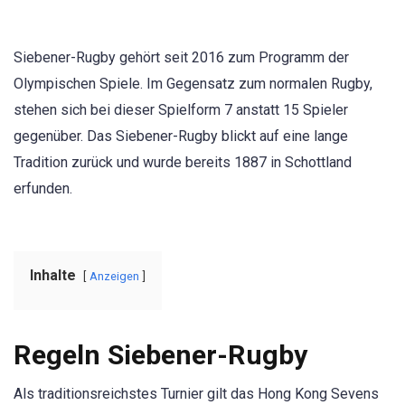
Siebener-Rugby gehört seit 2016 zum Programm der
Olympischen Spiele. Im Gegensatz zum normalen Rugby,
stehen sich bei dieser Spielform 7 anstatt 15 Spieler
gegenüber. Das Siebener-Rugby blickt auf eine lange
Tradition zurück und wurde bereits 1887 in Schottland
erfunden.
Inhalte
Anzeigen
Regeln Siebener-Rugby
Als traditionsreichstes Turnier gilt das Hong Kong Sevens