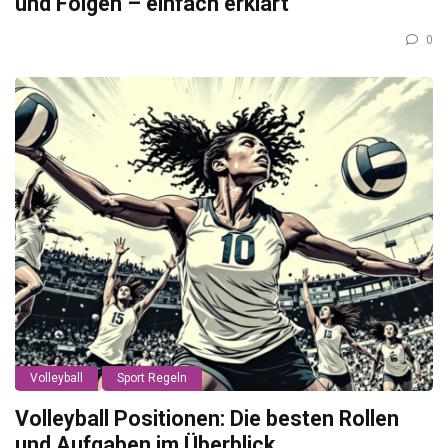
und Folgen – einfach erklärt
0
Volleyball
Sport Regeln
Volleyball Positionen: Die besten Rollen
und Aufgaben im Überblick