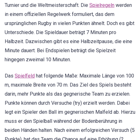
Turnier und die Weltmeisterschaft. Die
Spielregeln
werden
in einem offiziellen Regelwerk formuliert, das dem
ursprünglichen Rugby in vielen Punkten ähnelt. Doch es gibt
Unterschiede. Die Spieldauer beträgt 7 Minuten pro
Halbzeit. Dazwischen gibt es eine Halbzeitpause, die eine
Minute dauert. Bei Endspielen beträgt die Spielzeit
hingegen zweimal 10 Minuten.
Das
Spielfeld
hat folgende Maße: Maximale Länge von 100
m, maximale Breite von 70 m. Das Ziel des Spiels besteht
darin, mehr Punkte als das gegnerische Team zu erzielen.
Punkte können durch Versuche (try) erzielt werden. Dabei
legt ein Spieler den Ball im gegnerischen Malfeld ab. Hierzu
muss er den Spielball während der Bodenberührung in
beiden Händen halten. Nach einem erfolgreichen Versuch (5
Punkte), hat das Team die Chance auf eine Erhöhung (2