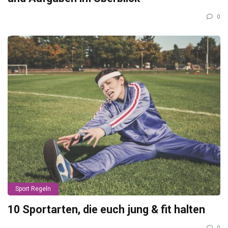
0
Sport Regeln
10 Sportarten, die euch jung & fit halten