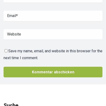
Save my name, email, and website in this browser for the
next time I comment.
Suche