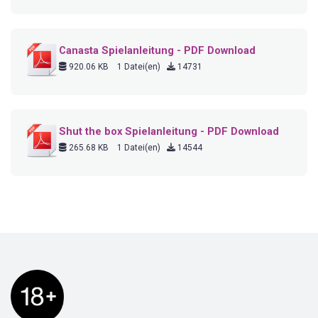
Canasta Spielanleitung - PDF Download
920.06 KB
1 Datei(en)
14731
Shut the box Spielanleitung - PDF Download
265.68 KB
1 Datei(en)
14544