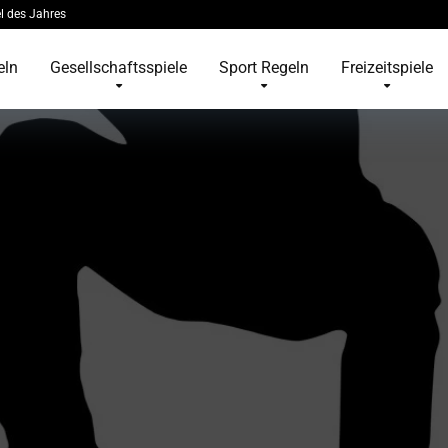
l des Jahres
eln
Gesellschaftsspiele
Sport Regeln
Freizeitspiele