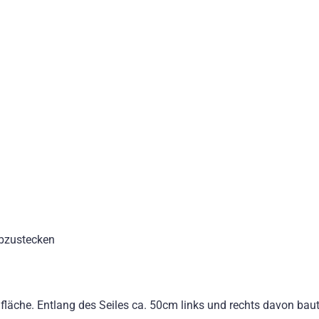
abzustecken
lfläche. Entlang des Seiles ca. 50cm links und rechts davon baut