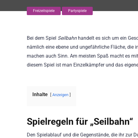
Freizeitspiele
Partyspiele
Bei dem Spiel
Seilbahn
handelt es sich um ein Gesch
nämlich eine ebene und ungefährliche Fläche, die i
machen auch Sinn. Am meisten Spaß macht es mit e
diesem Spiel ist man Einzelkämpfer und das eigene 
Inhalte
Anzeigen
Spielregeln für „Seilbahn“
Den Spielablauf und die Gegenstände, die ihr zur 