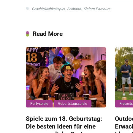
Geschicklichkeitspiel
,
Seilbahn
,
Slalom-Parcours
Read More
Partyspiele
Geburtstagsspiele
Freizeits
Spiele zum 18. Geburtstag:
Outdoo
Die besten Ideen für eine
Erwac