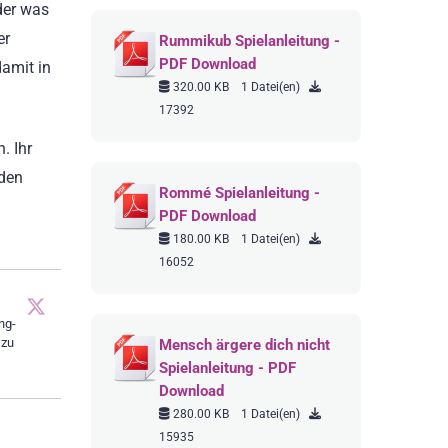
der was
er
Rummikub Spielanleitung -
PDF Download
damit in
320.00 KB
1 Datei(en)
17392
. Ihr
 den
Rommé Spielanleitung -
PDF Download
180.00 KB
1 Datei(en)
16052
ng-
 zu
Mensch ärgere dich nicht
Spielanleitung - PDF
Download
280.00 KB
1 Datei(en)
15935