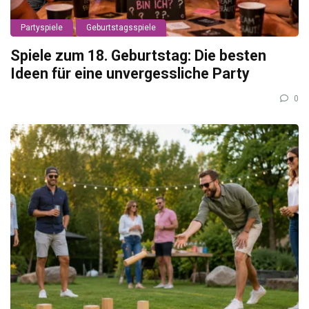
Partyspiele
Geburtstagsspiele
Spiele zum 18. Geburtstag: Die besten
Ideen für eine unvergessliche Party
0