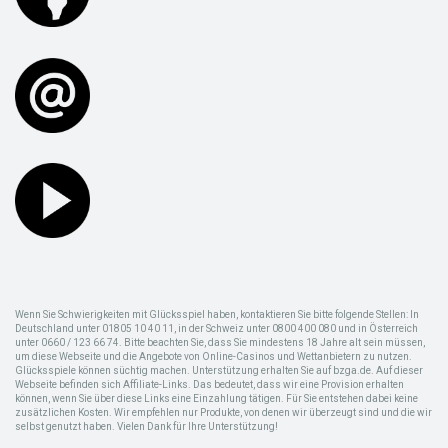
Wenn Sie Schwierigkeiten mit Glücksspiel haben, kontaktieren Sie bitte folgende Stellen: In
Deutschland unter 01805 10 40 11, in der Schweiz unter 0800 400 080 und in Österreich
unter 0660 / 123 66 74. Bitte beachten Sie, dass Sie mindestens 18 Jahre alt sein müssen,
um diese Webseite und die Angebote von Online-Casinos und Wettanbietern zu nutzen.
Glücksspiele können süchtig machen. Unterstützung erhalten Sie auf bzga.de. Auf dieser
Webseite befinden sich Affiliate-Links. Das bedeutet, dass wir eine Provision erhalten
können, wenn Sie über diese Links eine Einzahlung tätigen. Für Sie entstehen dabei keine
zusätzlichen Kosten. Wir empfehlen nur Produkte, von denen wir überzeugt sind und die wir
selbst genutzt haben. Vielen Dank für Ihre Unterstützung!