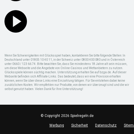
Wenn Sie Schwierigkeiten mit Glücksspiel haben, kontaktieren Sie bitte folgende Stellen: In
Deutschland unter 01805 10 40 11, in der Schweiz unter 0800 400 080 und in Österreich
unter 0660 / 123 66 74. Bitte beachten Sie, dass Sie mindestens 18 Jahre alt sein müssen,
um diese Webseite und die Angebote von Online-Casinos und Wettanbietern zu nutzen.
Glücksspiele können süchtig machen. Unterstützung erhalten Sie auf bzga.de. Auf dieser
Webseite befinden sich Affiliate-Links. Das bedeutet, dass wir eine Provision erhalten
können, wenn Sie über diese Links eine Einzahlung tätigen. Für Sie entstehen dabei keine
zusätzlichen Kosten. Wir empfehlen nur Produkte, von denen wir überzeugt sind und die wir
selbst genutzt haben. Vielen Dank für Ihre Unterstützung!
© Copyright 2026 Spielregeln.de
Werbung
Sicherheit
Datenschutz
Sitem