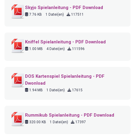
Skyjo Spielanleitung - PDF Download
7.76 KB
1 Datei(en)
117511
Kniffel Spielanleitung - PDF Download
1.00 MB
4 Datei(en)
111596
DOS Kartenspiel Spielanleitung - PDF
Dwonload
1.94 MB
1 Datei(en)
17615
Rummikub Spielanleitung - PDF Download
320.00 KB
1 Datei(en)
17397