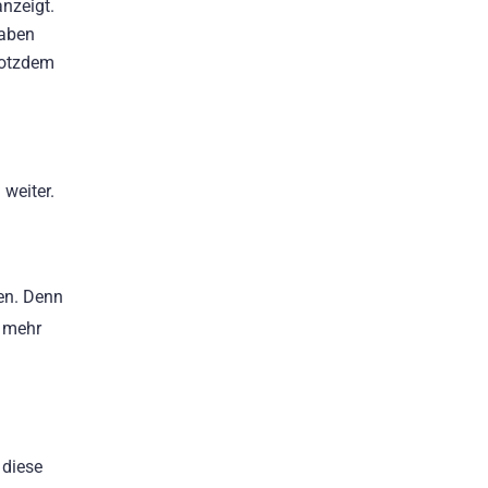
anzeigt.
haben
rotzdem
 weiter.
en. Denn
r mehr
 diese