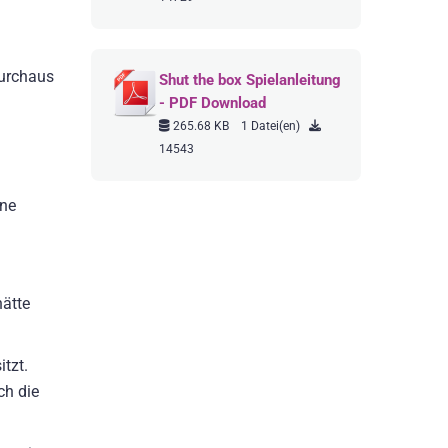
durchaus
Shut the box Spielanleitung
- PDF Download
265.68 KB
1 Datei(en)
14543
ine
hätte
tzt.
ch die