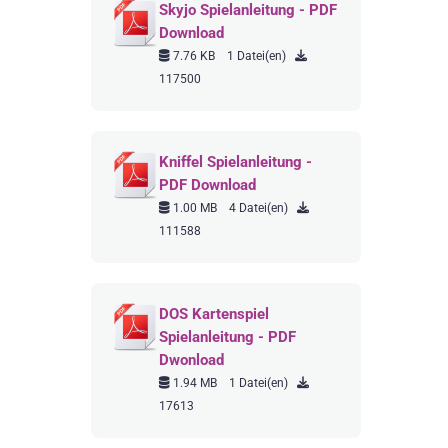
Skyjo Spielanleitung - PDF
Download
7.76 KB
1 Datei(en)
117500
Kniffel Spielanleitung -
PDF Download
1.00 MB
4 Datei(en)
111588
DOS Kartenspiel
Spielanleitung - PDF
Dwonload
1.94 MB
1 Datei(en)
17613