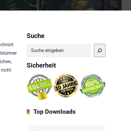
Suche
n
schnürt
Suchen
elstürmer
ichen,
Sicherheit
 nicht
Top Downloads