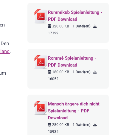
Rummikub Spielanleitung -
PDF Download
den
320.00 KB
1 Datei(en)
17392
. Den
Hand
.
Rommé Spielanleitung -
PDF Download
180.00 KB
1 Datei(en)
zum
16052
Mensch ärgere dich nicht
Spielanleitung - PDF
Download
280.00 KB
1 Datei(en)
15935