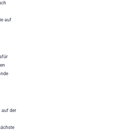
uch
ie auf
afür
den
ände
 auf der
nächste