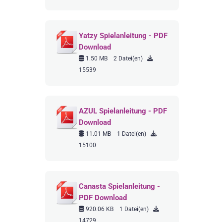
Yatzy Spielanleitung - PDF
Download
1.50 MB
2 Datei(en)
15539
AZUL Spielanleitung - PDF
Download
11.01 MB
1 Datei(en)
15100
Canasta Spielanleitung -
PDF Download
920.06 KB
1 Datei(en)
14729