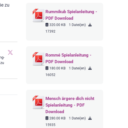
ie zu
Rummikub Spielanleitung -
PDF Download
320.00 KB
1 Datei(en)
17392
Rommé Spielanleitung -
ng-
PDF Download
 zu
180.00 KB
1 Datei(en)
16052
Mensch ärgere dich nicht
Spielanleitung - PDF
Download
280.00 KB
1 Datei(en)
15935