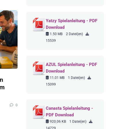
Yatzy Spielanleitung - PDF
Download
1.50 MB
2 Datei(en)
15539
AZUL Spielanleitung - PDF
Download
11.01 MB
1 Datei(en)
en
15099
im
0
Canasta Spielanleitung -
PDF Download
920.06 KB
1 Datei(en)
14729