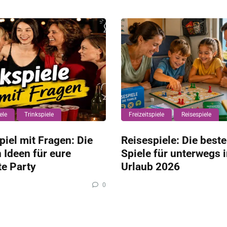
ele
Trinkspiele
Freizeitspiele
Reisespiele
piel mit Fragen: Die
Reisespiele: Die best
 Ideen für eure
Spiele für unterwegs 
e Party
Urlaub 2026
0