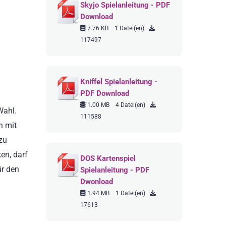
Skyjo Spielanleitung - PDF
Download
7.76 KB
1 Datei(en)
117497
Kniffel Spielanleitung -
PDF Download
1.00 MB
4 Datei(en)
Wahl.
111588
h mit
zu
ken, darf
DOS Kartenspiel
ür den
Spielanleitung - PDF
Dwonload
1.94 MB
1 Datei(en)
17613