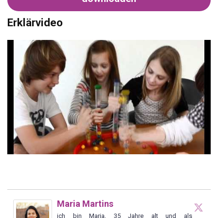
Erklärvideo
Maria Martins
ich bin Maria, 35 Jahre alt und als