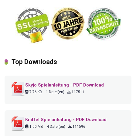
Top Downloads
Skyjo Spielanleitung - PDF Download
7.76 KB
1 Datei(en)
117511
Kniffel Spielanleitung - PDF Download
1.00 MB
4 Datei(en)
111596