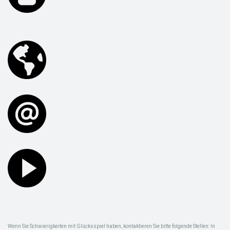
Wenn Sie Schwierigkeiten mit Glücksspiel haben, kontaktieren Sie bitte folgende Stellen: In