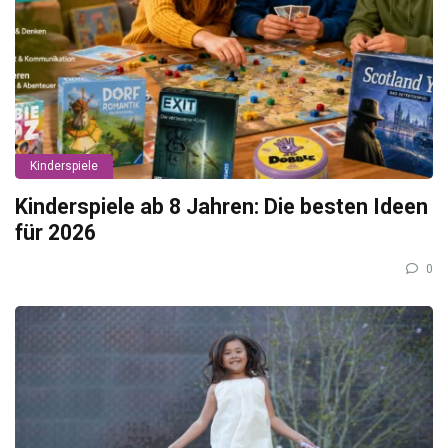
Kinderspiele
Kinderspiele ab 8 Jahren: Die besten Ideen
für 2026
0