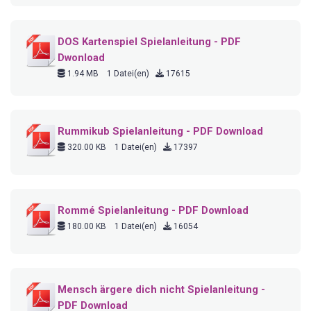
DOS Kartenspiel Spielanleitung - PDF
Dwonload
1.94 MB
1 Datei(en)
17615
Rummikub Spielanleitung - PDF Download
320.00 KB
1 Datei(en)
17397
Rommé Spielanleitung - PDF Download
180.00 KB
1 Datei(en)
16054
Mensch ärgere dich nicht Spielanleitung -
PDF Download