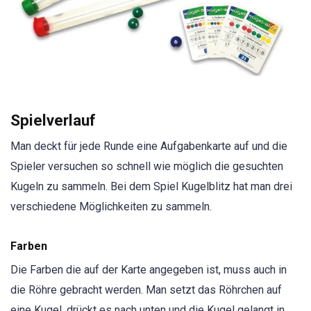
Spielverlauf
Man deckt für jede Runde eine Aufgabenkarte auf und die
Spieler versuchen so schnell wie möglich die gesuchten
Kugeln zu sammeln. Bei dem Spiel Kugelblitz hat man drei
verschiedene Möglichkeiten zu sammeln.
Farben
Die Farben die auf der Karte angegeben ist, muss auch in
die Röhre gebracht werden. Man setzt das Röhrchen auf
eine Kugel, drückt es nach unten und die Kugel gelangt in