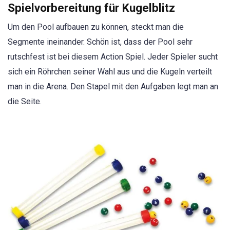
Spielvorbereitung für Kugelblitz
Um den Pool aufbauen zu können, steckt man die
Segmente ineinander. Schön ist, dass der Pool sehr
rutschfest ist bei diesem Action Spiel. Jeder Spieler sucht
sich ein Röhrchen seiner Wahl aus und die Kugeln verteilt
man in die Arena. Den Stapel mit den Aufgaben legt man an
die Seite.