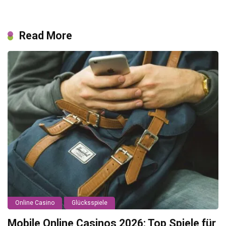
Read More
Online Casino
Glücksspiele
Mobile Online Casinos 2026: Top Spiele für