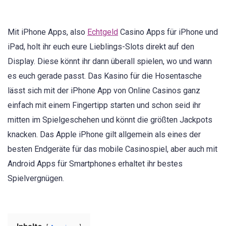
Mit iPhone Apps, also
Echtgeld
Casino Apps für iPhone und
iPad, holt ihr euch eure Lieblings-Slots direkt auf den
Display. Diese könnt ihr dann überall spielen, wo und wann
es euch gerade passt. Das Kasino für die Hosentasche
lässt sich mit der iPhone App von Online Casinos ganz
einfach mit einem Fingertipp starten und schon seid ihr
mitten im Spielgeschehen und könnt die größten Jackpots
knacken. Das Apple iPhone gilt allgemein als eines der
besten Endgeräte für das mobile Casinospiel, aber auch mit
Android Apps für Smartphones erhaltet ihr bestes
Spielvergnügen.