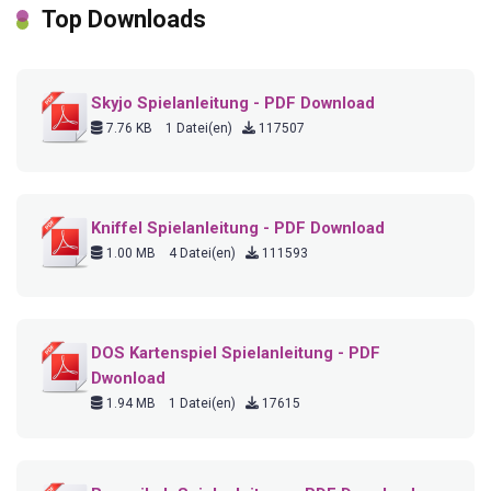
Top Downloads
Skyjo Spielanleitung - PDF Download
7.76 KB
1 Datei(en)
117507
Kniffel Spielanleitung - PDF Download
1.00 MB
4 Datei(en)
111593
DOS Kartenspiel Spielanleitung - PDF
Dwonload
1.94 MB
1 Datei(en)
17615