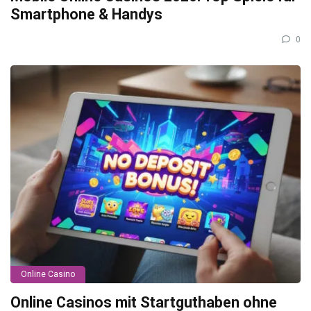
Smartphone & Handys
0
Online Casino
Online Casinos mit Startguthaben ohne