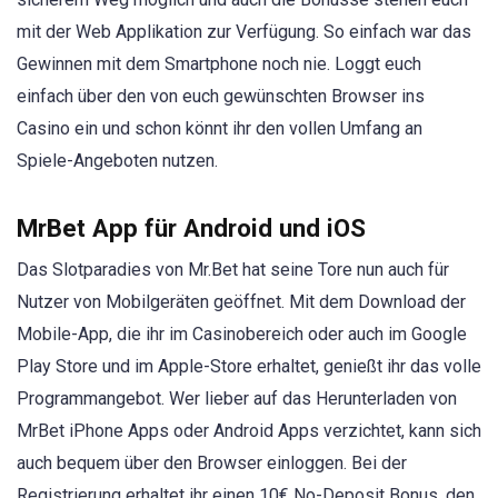
mit der Web Applikation zur Verfügung. So einfach war das
Gewinnen mit dem Smartphone noch nie. Loggt euch
einfach über den von euch gewünschten Browser ins
Casino ein und schon könnt ihr den vollen Umfang an
Spiele-Angeboten nutzen.
MrBet App für Android und iOS
Das Slotparadies von Mr.Bet hat seine Tore nun auch für
Nutzer von Mobilgeräten geöffnet. Mit dem Download der
Mobile-App, die ihr im Casinobereich oder auch im Google
Play Store und im Apple-Store erhaltet, genießt ihr das volle
Programmangebot. Wer lieber auf das Herunterladen von
MrBet iPhone Apps oder Android Apps verzichtet, kann sich
auch bequem über den Browser einloggen. Bei der
Registrierung erhaltet ihr einen 10€ No-Deposit Bonus, den