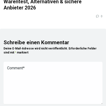
Warentest, Alternativen & sichere
Anbieter 2026
0
Schreibe einen Kommentar
Deine E-Mail-Adresse wird nicht veröffentlicht.
Erforderliche Felder
sind mit
*
markiert