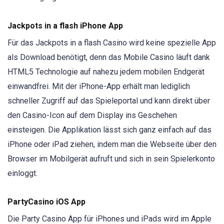
Jackpots in a flash iPhone App
Für das Jackpots in a flash Casino wird keine spezielle App
als Download benötigt, denn das Mobile Casino läuft dank
HTML5 Technologie auf nahezu jedem mobilen Endgerät
einwandfrei. Mit der iPhone-App erhält man lediglich
schneller Zugriff auf das Spieleportal und kann direkt über
den Casino-Icon auf dem Display ins Geschehen
einsteigen. Die Applikation lässt sich ganz einfach auf das
iPhone oder iPad ziehen, indem man die Webseite über den
Browser im Mobilgerät aufruft und sich in sein Spielerkonto
einloggt.
PartyCasino iOS App
Die Party Casino App für iPhones und iPads wird im Apple