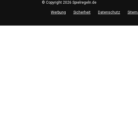
© Copyright 2026 Spielregeln.de
Werbung
Sicherheit
Datenschutz
Sitem