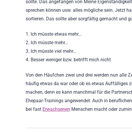
sollte. Das angefangen von Meine Eigenständigkeit
sprechen können usw. alles mögliche sein. Jetzt hat
sortieren. Das sollte aber sorgfältig gemacht und g
1. Ich müsste etwas mehr…
2. Ich müsste mehr…
3. Ich müsste viel mehr…
4. Besser weniger bzw. betrifft mich nicht
Von den Häufchen zwei und drei werden nun alle Z
häufig etwas da war oder ob es etwas Auffälliges z
machen, denn es kann manchmal für die Partnerscha
Ehepaar-Trainings angewendet. Auch in berufliche
bei fast
Erwachsenen
Menschen macht oder zuminde