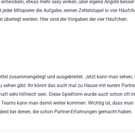
 entwickeln, etwas mehr sexy wirken, über eigene Ängste besser
 jeder Mitspieler die Aufgabe, seinen Zettelstapel in vier Häufc
ut überlegt werden. Hier sind die Vorgaben der vier Häufchen:
ettel zusammengelegt und ausgebreitet. Jetzt kann man sehen, 
u sehen gibt. Ihr könnt das auch mal zu Hause mit eurem Partne
ft sehr hilfreich sein. Diese Spielform wurde auch schon oft in
n Teams kann man damit weiter kommen. Wichtig ist, dass man 
st bei denen, die schon Partner-Erfahrungen gemacht haben.