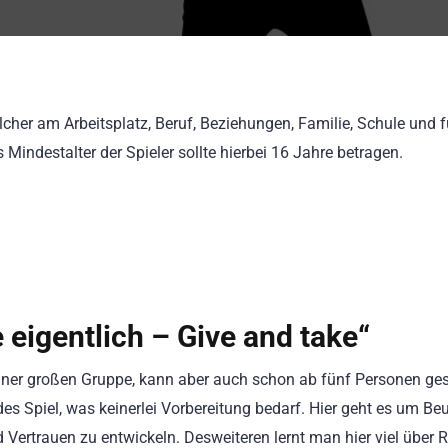
cher am Arbeitsplatz, Beruf, Beziehungen, Familie, Schule und f
indestalter der Spieler sollte hierbei 16 Jahre betragen.
 eigentlich – Give and take“
iner großen Gruppe, kann aber auch schon ab fünf Personen ges
es Spiel, was keinerlei Vorbereitung bedarf. Hier geht es um Beu
ertrauen zu entwickeln. Desweiteren lernt man hier viel über R