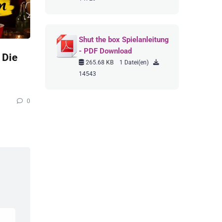
Shut the box Spielanleitung
- PDF Download
 Die
265.68 KB
1 Datei(en)
14543
0