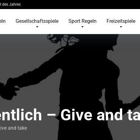
l des Jahres
eln
Gesellschaftsspiele
Sport Regeln
Freizeitspiele
ntlich – Give and t
Give and take