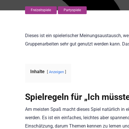
Freizeitspiele
Partyspiele
Dieses ist ein spielerischer Meinungsaustausch, wel
Gruppenarbeiten sehr gut genutzt werden kann. Das M
Inhalte
Anzeigen
Spielregeln für „Ich müsste
Am meisten Spaß macht dieses Spiel natürlich in e
werden. Es ist ein einfaches, leichtes aber spannend
Einschätzung, darum Themen kennen zu lernen und V