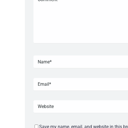
Save my name, email, and website in this br