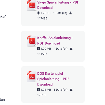
Skyjo Spielanleitung - PDF
Download
7.76 KB
1 Datei(en)
ake“
117495
Kniffel Spielanleitung -
PDF Download
1.00 MB
4 Datei(en)
111587
DOS Kartenspiel
Spielanleitung - PDF
Dwonload
1.94 MB
1 Datei(en)
17613
lten