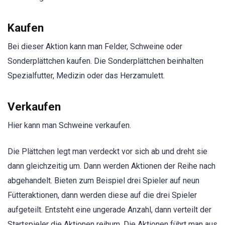
Kaufen
Bei dieser Aktion kann man Felder, Schweine oder
Sonderplättchen kaufen. Die Sonderplättchen beinhalten
Spezialfutter, Medizin oder das Herzamulett.
Verkaufen
Hier kann man Schweine verkaufen.
Die Plättchen legt man verdeckt vor sich ab und dreht sie
dann gleichzeitig um. Dann werden Aktionen der Reihe nach
abgehandelt. Bieten zum Beispiel drei Spieler auf neun
Fütteraktionen, dann werden diese auf die drei Spieler
aufgeteilt. Entsteht eine ungerade Anzahl, dann verteilt der
Startspieler die Aktionen reihum. Die Aktionen führt man aus