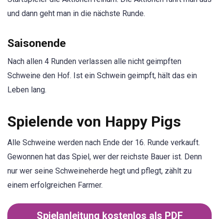
und dann geht man in die nächste Runde.
Saisonende
Nach allen 4 Runden verlassen alle nicht geimpften
Schweine den Hof. Ist ein Schwein geimpft, hält das ein
Leben lang.
Spielende von Happy Pigs
Alle Schweine werden nach Ende der 16. Runde verkauft.
Gewonnen hat das Spiel, wer der reichste Bauer ist. Denn
nur wer seine Schweineherde hegt und pflegt, zählt zu
einem erfolgreichen Farmer.
Spielanleitung kostenlos als PDF