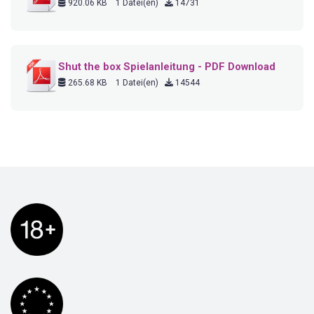
920.06 KB
1 Datei(en)
14731
Shut the box Spielanleitung - PDF Download
265.68 KB
1 Datei(en)
14544