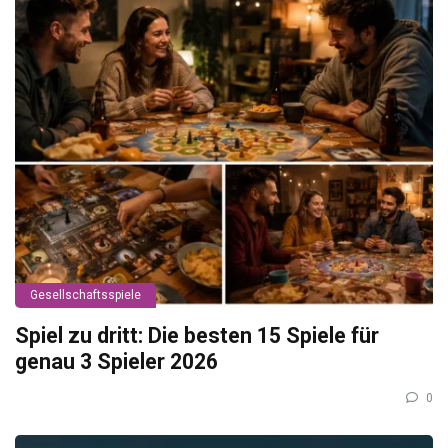
Gesellschaftsspiele
Spiel zu dritt: Die besten 15 Spiele für
genau 3 Spieler 2026
0