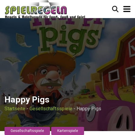
Happy Pigs
Startseite
-
Gesellschaftsspiele
-
Happy Pigs
Gesellschaftsspiele
Kartenspiele