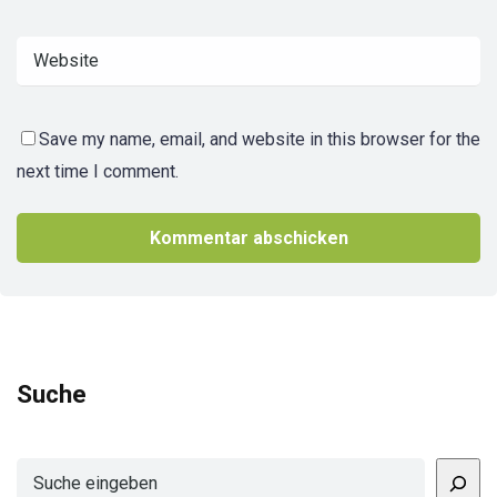
Save my name, email, and website in this browser for the
next time I comment.
Suche
Suchen