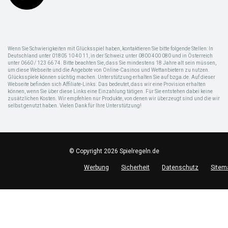
Wenn Sie Schwierigkeiten mit Glücksspiel haben, kontaktieren Sie bitte folgende Stellen: In
Deutschland unter 01805 10 40 11, in der Schweiz unter 0800 400 080 und in Österreich
unter 0660 / 123 66 74. Bitte beachten Sie, dass Sie mindestens 18 Jahre alt sein müssen,
um diese Webseite und die Angebote von Online-Casinos und Wettanbietern zu nutzen.
Glücksspiele können süchtig machen. Unterstützung erhalten Sie auf bzga.de. Auf dieser
Webseite befinden sich Affiliate-Links. Das bedeutet, dass wir eine Provision erhalten
können, wenn Sie über diese Links eine Einzahlung tätigen. Für Sie entstehen dabei keine
zusätzlichen Kosten. Wir empfehlen nur Produkte, von denen wir überzeugt sind und die wir
selbst genutzt haben. Vielen Dank für Ihre Unterstützung!
© Copyright 2026 Spielregeln.de
Werbung
Sicherheit
Datenschutz
Sitem