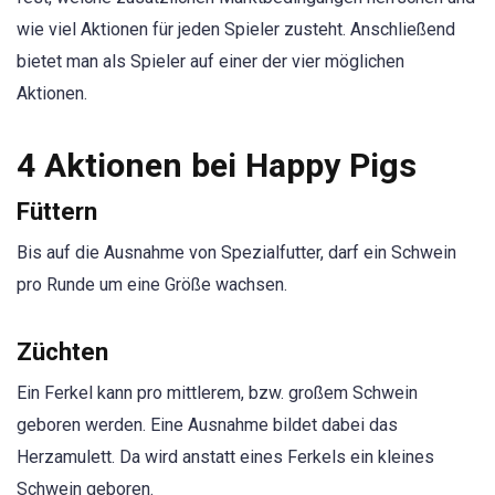
wie viel Aktionen für jeden Spieler zusteht. Anschließend
bietet man als Spieler auf einer der vier möglichen
Aktionen.
4 Aktionen bei Happy Pigs
Füttern
Bis auf die Ausnahme von Spezialfutter, darf ein Schwein
pro Runde um eine Größe wachsen.
Züchten
Ein Ferkel kann pro mittlerem, bzw. großem Schwein
geboren werden. Eine Ausnahme bildet dabei das
Herzamulett. Da wird anstatt eines Ferkels ein kleines
Schwein geboren.