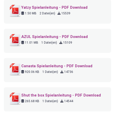
Yatzy Spielanleitung - PDF Download
1.50 MB
2 Datei(en)
15539
AZUL Spielanleitung - PDF Download
11.01 MB
1 Datei(en)
15109
Canasta Spielanleitung - PDF Download
920.06 KB
1 Datei(en)
14736
Shut the box Spielanleitung - PDF Download
265.68 KB
1 Datei(en)
14544