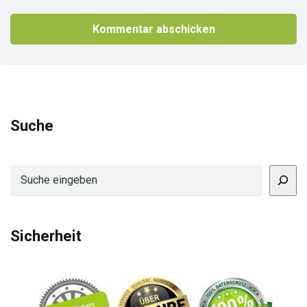
Suche
Suchen
Sicherheit