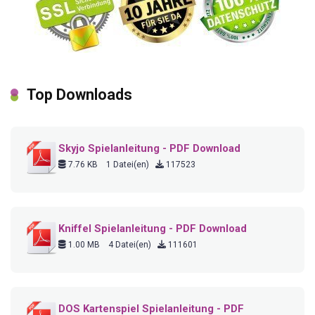
Top Downloads
Skyjo Spielanleitung - PDF Download
7.76 KB
1 Datei(en)
117523
Kniffel Spielanleitung - PDF Download
1.00 MB
4 Datei(en)
111601
DOS Kartenspiel Spielanleitung - PDF