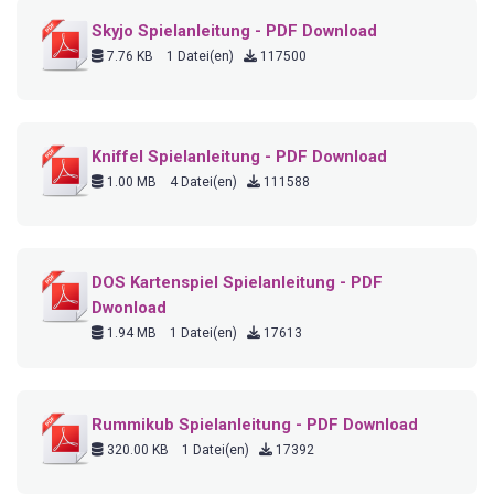
Skyjo Spielanleitung - PDF Download
7.76 KB
1 Datei(en)
117500
Kniffel Spielanleitung - PDF Download
1.00 MB
4 Datei(en)
111588
DOS Kartenspiel Spielanleitung - PDF
Dwonload
1.94 MB
1 Datei(en)
17613
Rummikub Spielanleitung - PDF Download
320.00 KB
1 Datei(en)
17392