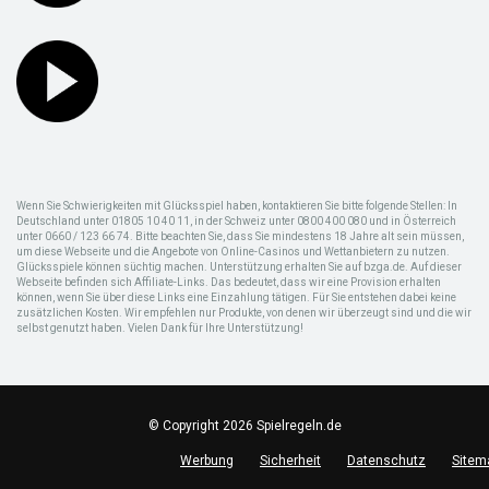
Wenn Sie Schwierigkeiten mit Glücksspiel haben, kontaktieren Sie bitte folgende Stellen: In
Deutschland unter 01805 10 40 11, in der Schweiz unter 0800 400 080 und in Österreich
unter 0660 / 123 66 74. Bitte beachten Sie, dass Sie mindestens 18 Jahre alt sein müssen,
um diese Webseite und die Angebote von Online-Casinos und Wettanbietern zu nutzen.
Glücksspiele können süchtig machen. Unterstützung erhalten Sie auf bzga.de. Auf dieser
Webseite befinden sich Affiliate-Links. Das bedeutet, dass wir eine Provision erhalten
können, wenn Sie über diese Links eine Einzahlung tätigen. Für Sie entstehen dabei keine
zusätzlichen Kosten. Wir empfehlen nur Produkte, von denen wir überzeugt sind und die wir
selbst genutzt haben. Vielen Dank für Ihre Unterstützung!
© Copyright 2026 Spielregeln.de
Werbung
Sicherheit
Datenschutz
Sitem