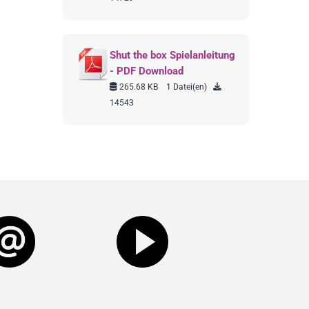
Shut the box Spielanleitung
- PDF Download
265.68 KB
1 Datei(en)
14543