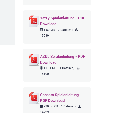
Yatzy Spielanleitung - PDF
Download
1.50 MB
2 Datei(en)
15539
AZUL Spielanleitung - PDF
Download
11.01 MB
1 Datei(en)
15100
Canasta Spielanleitung -
PDF Download
920.06 KB
1 Datei(en)
14729