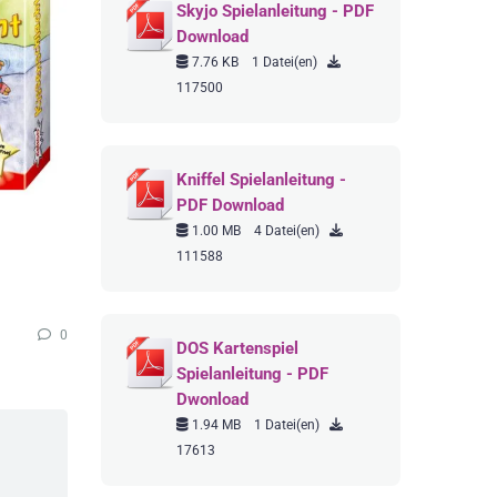
Skyjo Spielanleitung - PDF
Download
7.76 KB
1 Datei(en)
117500
Kniffel Spielanleitung -
PDF Download
1.00 MB
4 Datei(en)
111588
0
DOS Kartenspiel
Spielanleitung - PDF
Dwonload
1.94 MB
1 Datei(en)
17613