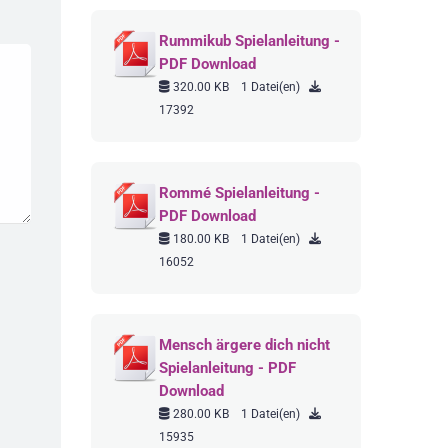
Rummikub Spielanleitung -
PDF Download
320.00 KB
1 Datei(en)
17392
Rommé Spielanleitung -
PDF Download
180.00 KB
1 Datei(en)
16052
Mensch ärgere dich nicht
Spielanleitung - PDF
Download
280.00 KB
1 Datei(en)
15935