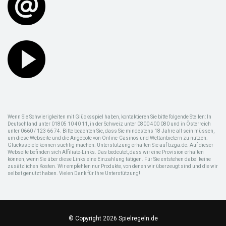
Wenn Sie Schwierigkeiten mit Glücksspiel haben, kontaktieren Sie bitte folgende Stellen: In
Deutschland unter 01805 10 40 11, in der Schweiz unter 0800 400 080 und in Österreich
unter 0660 / 123 66 74. Bitte beachten Sie, dass Sie mindestens 18 Jahre alt sein müssen,
um diese Webseite und die Angebote von Online-Casinos und Wettanbietern zu nutzen.
Glücksspiele können süchtig machen. Unterstützung erhalten Sie auf bzga.de. Auf dieser
Webseite befinden sich Affiliate-Links. Das bedeutet, dass wir eine Provision erhalten
können, wenn Sie über diese Links eine Einzahlung tätigen. Für Sie entstehen dabei keine
zusätzlichen Kosten. Wir empfehlen nur Produkte, von denen wir überzeugt sind und die wir
selbst genutzt haben. Vielen Dank für Ihre Unterstützung!
© Copyright 2026 Spielregeln.de