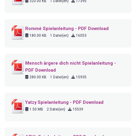
320.00 KB
1 Datei(en)
17395
Rommé Spielanleitung - PDF Download
180.00 KB
1 Datei(en)
16053
Mensch ärgere dich nicht Spielanleitung -
PDF Download
280.00 KB
1 Datei(en)
15935
Yatzy Spielanleitung - PDF Download
1.50 MB
2 Datei(en)
15539