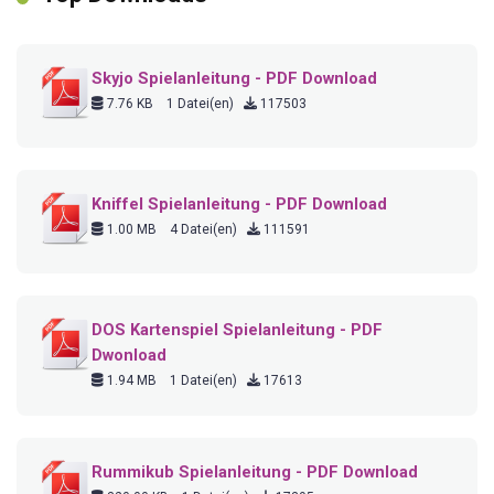
Skyjo Spielanleitung - PDF Download
7.76 KB
1 Datei(en)
117503
Kniffel Spielanleitung - PDF Download
1.00 MB
4 Datei(en)
111591
DOS Kartenspiel Spielanleitung - PDF
Dwonload
1.94 MB
1 Datei(en)
17613
Rummikub Spielanleitung - PDF Download