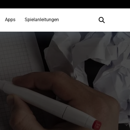
Apps
Spielanleitungen