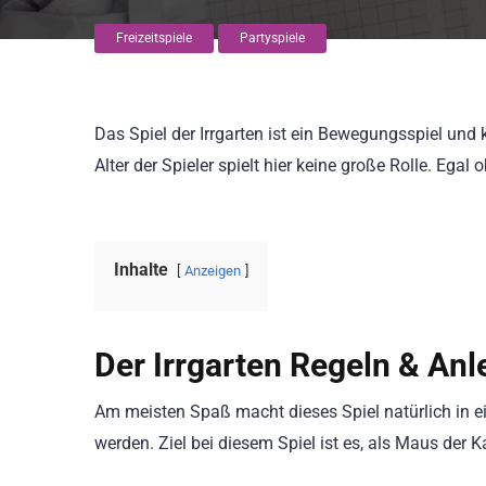
Freizeitspiele
Partyspiele
Das Spiel der Irrgarten ist ein Bewegungsspiel und 
Alter der Spieler spielt hier keine große Rolle. Egal
Inhalte
Anzeigen
Der Irrgarten Regeln & Anl
Am meisten Spaß macht dieses Spiel natürlich in e
werden. Ziel bei diesem Spiel ist es, als Maus der 