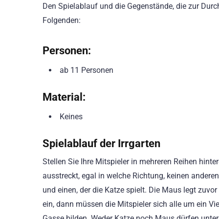
Den Spielablauf und die Gegenstände, die zur Durch
Folgenden:
Personen
:
ab 11 Personen
Material
:
Keines
Spielablauf der Irrgarten
Stellen Sie Ihre Mitspieler in mehreren Reihen hint
ausstreckt, egal in welche Richtung, keinen anderen
und einen, der die Katze spielt. Die Maus legt zuvor
ein, dann müssen die Mitspieler sich alle um ein Vi
Gasse bilden. Weder Katze noch Maus dürfen unte