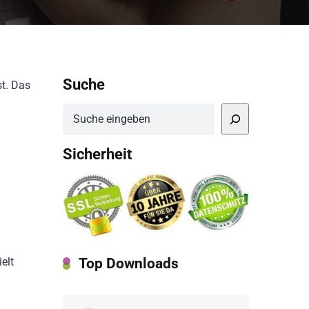
Suche
st. Das
Suchen
Sicherheit
Top Downloads
elt