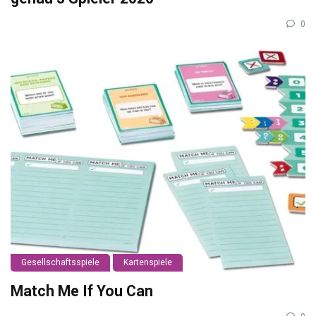
0
Gesellschaftsspiele
Kartenspiele
Match Me If You Can