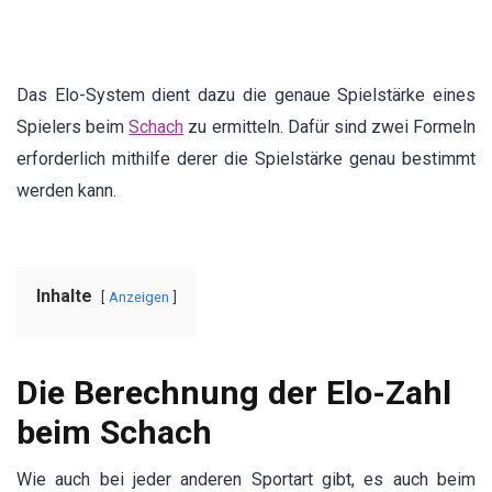
Das Elo-System dient dazu die genaue Spielstärke eines
Spielers beim
Schach
zu ermitteln. Dafür sind zwei Formeln
erforderlich mithilfe derer die Spielstärke genau bestimmt
werden kann.
Inhalte
Anzeigen
Die Berechnung der Elo-Zahl
beim Schach
Wie auch bei jeder anderen Sportart gibt, es auch beim