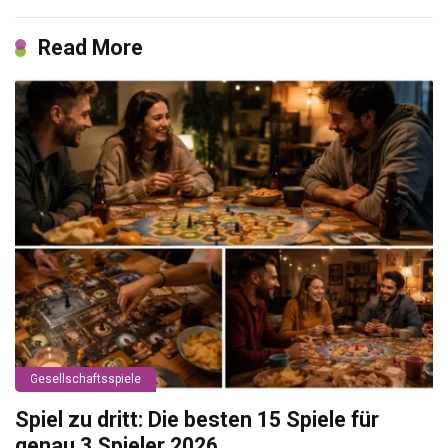
Read More
Gesellschaftsspiele
Spiel zu dritt: Die besten 15 Spiele für
genau 3 Spieler 2026