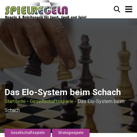
Das Elo-System beim Schach
Startseite
-
Gesellschaftsspiele
-
Das Elo-System beim
Schach
Gesellschaftsspiele
Strategiespiele