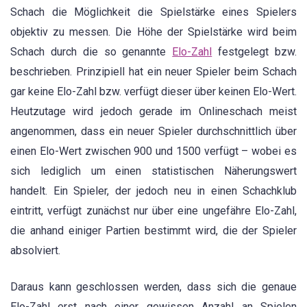
Schach die Möglichkeit die Spielstärke eines Spielers
objektiv zu messen. Die Höhe der Spielstärke wird beim
Schach durch die so genannte
Elo-Zahl
festgelegt bzw.
beschrieben. Prinzipiell hat ein neuer Spieler beim Schach
gar keine Elo-Zahl bzw. verfügt dieser über keinen Elo-Wert.
Heutzutage wird jedoch gerade im Onlineschach meist
angenommen, dass ein neuer Spieler durchschnittlich über
einen Elo-Wert zwischen 900 und 1500 verfügt – wobei es
sich lediglich um einen statistischen Näherungswert
handelt. Ein Spieler, der jedoch neu in einen Schachklub
eintritt, verfügt zunächst nur über eine ungefähre Elo-Zahl,
die anhand einiger Partien bestimmt wird, die der Spieler
absolviert.
Daraus kann geschlossen werden, dass sich die genaue
Elo-Zahl erst nach einer gewissen Anzahl an Spielen