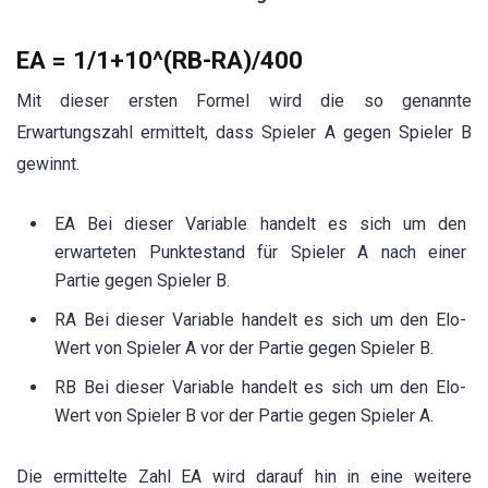
EA = 1/1+10^(RB-RA)/400
Mit dieser ersten Formel wird die so genannte
Erwartungszahl ermittelt, dass Spieler A gegen Spieler B
gewinnt.
EA Bei dieser Variable handelt es sich um den
erwarteten Punktestand für Spieler A nach einer
Partie gegen Spieler B.
RA Bei dieser Variable handelt es sich um den Elo-
Wert von Spieler A vor der Partie gegen Spieler B.
RB Bei dieser Variable handelt es sich um den Elo-
Wert von Spieler B vor der Partie gegen Spieler A.
Die ermittelte Zahl EA wird darauf hin in eine weitere