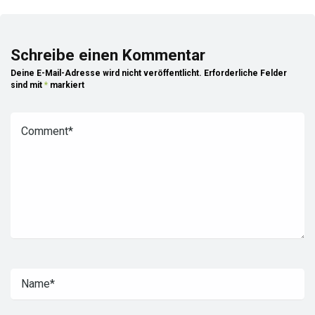
Schreibe einen Kommentar
Deine E-Mail-Adresse wird nicht veröffentlicht.
Erforderliche Felder
sind mit
*
markiert