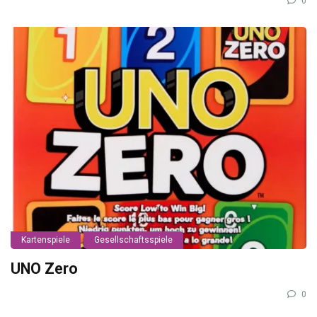
0
Kartenspiele
Gesellschaftsspiele
UNO Zero
0