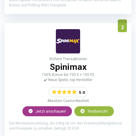
Wenn Spieler mindestens €50 einzahlen, erhalten sie einen Match
Bonus und Rolling Slots Freispiele.
2
Sichere Transaktionen
Spinimax
150% Bonus bis 750 € + 150 FS
✔️ Neue Spiele, top Hersteller
5.0
Absolute Casino-Neuheit
Jetzt anschauen!
Testbericht
Die Mindesteinzahlung, die nötig ist um den Ersteinzahlungsbonus
und Freispiele zu erhalten, beträgt 20 EUR.