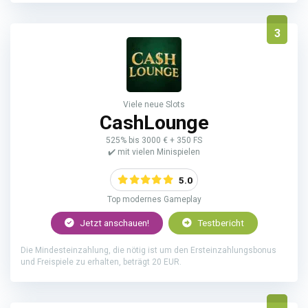
3
Viele neue Slots
CashLounge
525% bis 3000 € + 350 FS
✔️ mit vielen Minispielen
5.0
Top modernes Gameplay
Jetzt anschauen!
Testbericht
Die Mindesteinzahlung, die nötig ist um den Ersteinzahlungsbonus
und Freispiele zu erhalten, beträgt 20 EUR.