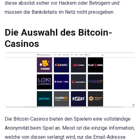
diese absolut sicher vor Hackern oder Betrügern und
müssen die Bankdetails im Netz nicht preisgeben.
Die Auswahl des Bitcoin-
Casinos
Die Bitcoin-Casinos bieten den Spielern eine vollständige
Anonymität beim Spiel an. Meist ist die einzige Information,
welche von diesen verlangt wird, nur die Email-Adresse.