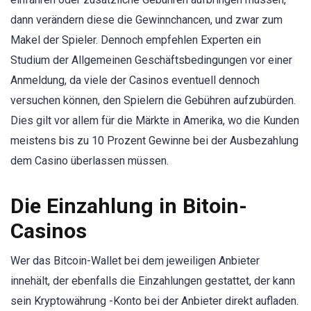
dann verändern diese die Gewinnchancen, und zwar zum
Makel der Spieler. Dennoch empfehlen Experten ein
Studium der Allgemeinen Geschäftsbedingungen vor einer
Anmeldung, da viele der Casinos eventuell dennoch
versuchen können, den Spielern die Gebühren aufzubürden.
Dies gilt vor allem für die Märkte in Amerika, wo die Kunden
meistens bis zu 10 Prozent Gewinne bei der Ausbezahlung
dem Casino überlassen müssen.
Die Einzahlung in Bitoin-
Casinos
Wer das Bitcoin-Wallet bei dem jeweiligen Anbieter
innehält, der ebenfalls die Einzahlungen gestattet, der kann
sein Kryptowährung -Konto bei der Anbieter direkt aufladen.