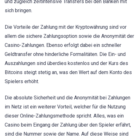
und zugleich zeitintensive Transfers bei den Banken mit
sich bringen.
Die Vorteile der Zahlung mit der Kryptowährung sind vor
allem die sichere Zahlungsoption sowie die Anonymität der
Casino-Zahlungen. Ebenso erfolgt dabei ein schneller
Geldtransfer ohne hinderliche Formalitäten. Die Ein- und
Auszahlungen sind überdies kostenlos und der Kurs des
Bitcoins steigt stetig an, was den Wert auf dem Konto des
Spielers erhöht.
Die absolute Sicherheit und die Anonymität bei Zahlungen
im Netz ist ein weiterer Vorteil, welcher für die Nutzung
dieser Online-Zahlungsmethode spricht. Alles, was ein
Casino beim Eingang der Zahlung über den Spieler erfährt,
sind die Nummer sowie der Name. Auf diese Weise sind