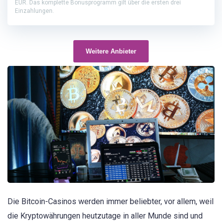
EUR. Das komplette Bonusprogramm gilt über die ersten drei
Einzahlungen.
Weitere Anbieter
Die Bitcoin-Casinos werden immer beliebter, vor allem, weil
die Kryptowährungen heutzutage in aller Munde sind und