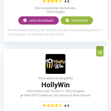
4.5
Die innovativsten Sicherheits-
Technologien
Jetzt anschauen!
Testbericht
Die Mindesteinzahlung, die nötig ist, um den Ersteinzahlungsbonus
und Freispiele zu erhalten, beträgt 20 EUR.
12
Viele exklusive Angebote
HollyWin
4-fach Bonus bis 15.000 € + 350 Freispiele
✔️ hohe RTP-Quoten ✔️ Live Games ✔️ ohne Pausen
4.5