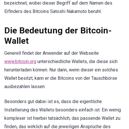
bezeichnet, wobei dieser Begriff auf dem Namen des
Erfinders des Bitcoins Satoshi Nakamoto beruht.
Die Bedeutung der Bitcoin-
Wallet
Generell findet der Anwender auf der Webseite
www.bitcoin.org
unterschiedliche Wallets, die diese sich
herunterladen können. Nur dann, wenn dieser ein solches
Wallet besitzt, kann er die Bitcoins von der Tauschbörse
ausbezahlen lassen.
Besonders gut dabei ist es, dass die eigentliche
Installierung des Wallets besonders einfach ist. Ein wenig
komplexer ist hierbei tatsächlich, das passende Wallet zu
finden, das wirklich auf die jeweiligen Ansprüche des