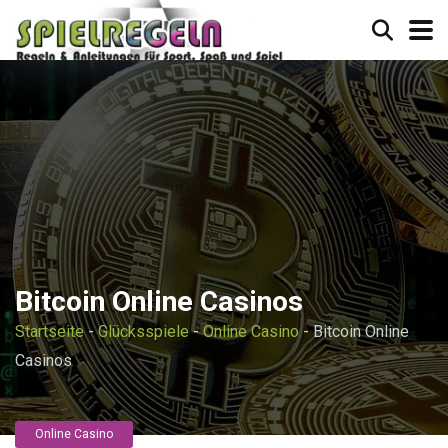
Bitcoin Online Casinos
Startseite
-
Glücksspiele
-
Online Casino
-
Bitcoin Online
Casinos
Online Casino