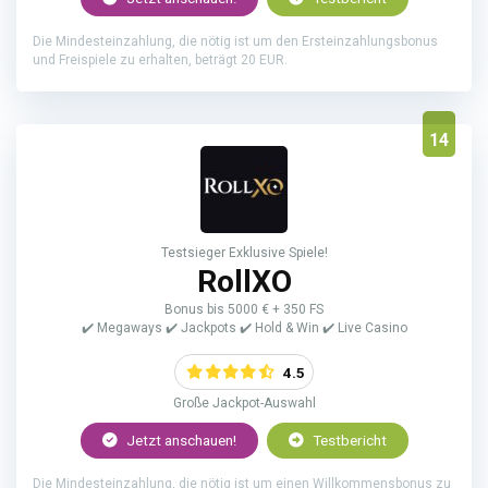
Die Mindesteinzahlung, die nötig ist um den Ersteinzahlungsbonus
und Freispiele zu erhalten, beträgt 20 EUR.
14
Testsieger Exklusive Spiele!
RollXO
Bonus bis 5000 € + 350 FS
✔️ Megaways ✔️ Jackpots ✔️ Hold & Win ✔️ Live Casino
4.5
Große Jackpot-Auswahl
Jetzt anschauen!
Testbericht
Die Mindesteinzahlung, die nötig ist um einen Willkommensbonus zu