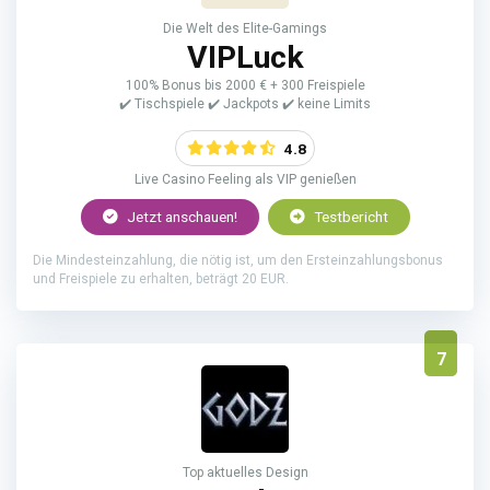
Die Welt des Elite-Gamings
VIPLuck
100% Bonus bis 2000 € + 300 Freispiele
✔️ Tischspiele ✔️ Jackpots ✔️ keine Limits
4.8
Live Casino Feeling als VIP genießen
Jetzt anschauen!
Testbericht
Die Mindesteinzahlung, die nötig ist, um den Ersteinzahlungsbonus
und Freispiele zu erhalten, beträgt 20 EUR.
7
Top aktuelles Design