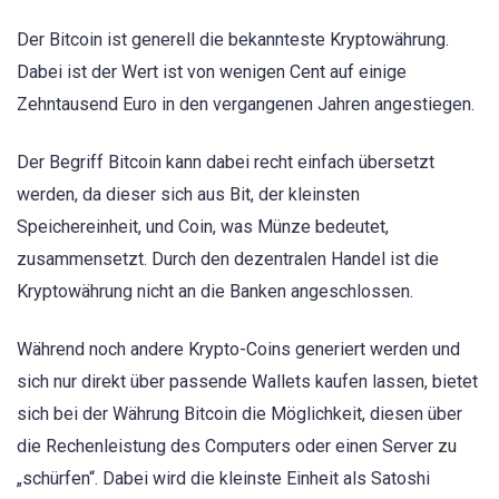
Der Bitcoin ist generell die bekannteste Kryptowährung.
Dabei ist der Wert ist von wenigen Cent auf einige
Zehntausend Euro in den vergangenen Jahren angestiegen.
Der Begriff Bitcoin kann dabei recht einfach übersetzt
werden, da dieser sich aus Bit, der kleinsten
Speichereinheit, und Coin, was Münze bedeutet,
zusammensetzt. Durch den dezentralen Handel ist die
Kryptowährung nicht an die Banken angeschlossen.
Während noch andere Krypto-Coins generiert werden und
sich nur direkt über passende Wallets kaufen lassen, bietet
sich bei der Währung Bitcoin die Möglichkeit, diesen über
die Rechenleistung des Computers oder einen Server zu
„schürfen“. Dabei wird die kleinste Einheit als Satoshi