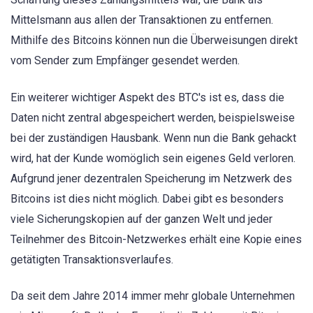
Mittelsmann aus allen der Transaktionen zu entfernen.
Mithilfe des Bitcoins können nun die Überweisungen direkt
vom Sender zum Empfänger gesendet werden.
Ein weiterer wichtiger Aspekt des BTC's ist es, dass die
Daten nicht zentral abgespeichert werden, beispielsweise
bei der zuständigen Hausbank. Wenn nun die Bank gehackt
wird, hat der Kunde womöglich sein eigenes Geld verloren.
Aufgrund jener dezentralen Speicherung im Netzwerk des
Bitcoins ist dies nicht möglich. Dabei gibt es besonders
viele Sicherungskopien auf der ganzen Welt und jeder
Teilnehmer des Bitcoin-Netzwerkes erhält eine Kopie eines
getätigten Transaktionsverlaufes.
Da seit dem Jahre 2014 immer mehr globale Unternehmen