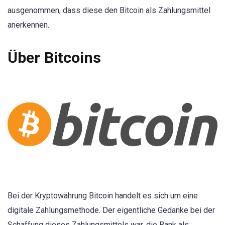
ausgenommen, dass diese den Bitcoin als Zahlungsmittel
anerkennen.
Über Bitcoins
Bei der Kryptowährung Bitcoin handelt es sich um eine
digitale Zahlungsmethode. Der eigentliche Gedanke bei der
Schaffung dieses Zahlungsmittels war, die Bank als