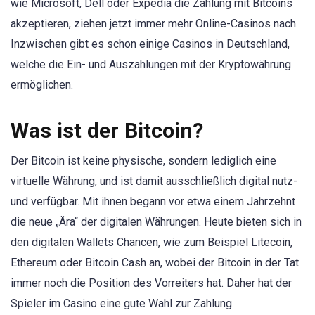
wie Microsoft, Dell oder Expedia die Zahlung mit Bitcoins
akzeptieren, ziehen jetzt immer mehr Online-Casinos nach.
Inzwischen gibt es schon einige Casinos in Deutschland,
welche die Ein- und Auszahlungen mit der Kryptowährung
ermöglichen.
Was ist der Bitcoin?
Der Bitcoin ist keine physische, sondern lediglich eine
virtuelle Währung, und ist damit ausschließlich digital nutz-
und verfügbar. Mit ihnen begann vor etwa einem Jahrzehnt
die neue „Ära“ der digitalen Währungen. Heute bieten sich in
den digitalen Wallets Chancen, wie zum Beispiel Litecoin,
Ethereum oder Bitcoin Cash an, wobei der Bitcoin in der Tat
immer noch die Position des Vorreiters hat. Daher hat der
Spieler im Casino eine gute Wahl zur Zahlung.