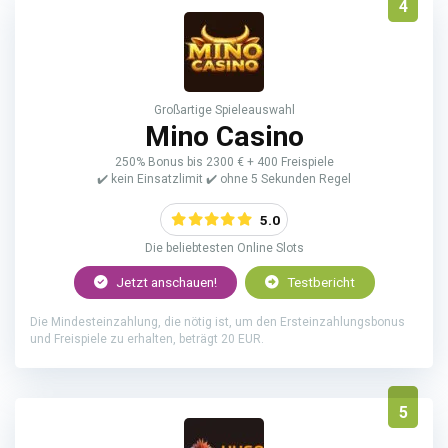
4
Großartige Spieleauswahl
Mino Casino
250% Bonus bis 2300 € + 400 Freispiele
✔️ kein Einsatzlimit ✔️ ohne 5 Sekunden Regel
5.0
Die beliebtesten Online Slots
Jetzt anschauen!
Testbericht
Die Mindesteinzahlung, die nötig ist, um den Ersteinzahlungsbonus
und Freispiele zu erhalten, beträgt 20 EUR.
5