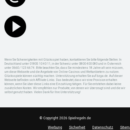
Wenn Sie Schwierigkeiten mit Glücksspiel haben, kontaktieren Sie bitte folgende Stellen: In
Deutschland unter 01805 10 40 11, in der Schweiz unter 0800 400 080 und in Österreich
unter 0660 / 123 66 74. Bitte beachten Sie, dass Sie mindestens 18 Jahre alt sein müssen,
um diese Webseite und die Angebote von Online-Casinos und Wettanbietern zu nutzen.
Glücksspiele können süchtig machen. Unterstützung erhalten Sie auf bzga.de. Auf dieser
Webseite befinden sich Affiliate-Links. Das bedeutet, dass wir eine Provision erhalten
können, wenn Sie über diese Links eine Einzahlung tätigen. Für Sie entstehen dabei keine
zusätzlichen Kosten. Wir empfehlen nur Produkte, von denen wir überzeugt sind und die wir
selbst genutzt haben. Vielen Dank für Ihre Unterstützung!
© Copyright 2026 Spielregeln.de
Werbung
Sicherheit
Datenschutz
Sitem