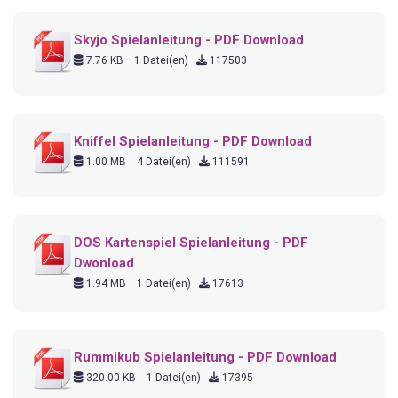
Skyjo Spielanleitung - PDF Download
7.76 KB
1 Datei(en)
117503
Kniffel Spielanleitung - PDF Download
1.00 MB
4 Datei(en)
111591
DOS Kartenspiel Spielanleitung - PDF
Dwonload
1.94 MB
1 Datei(en)
17613
Rummikub Spielanleitung - PDF Download
320.00 KB
1 Datei(en)
17395