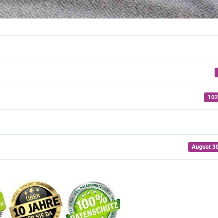
102
August 3