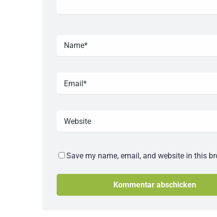
Save my name, email, and website in this br