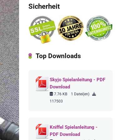
Sicherheit
Top Downloads
Skyjo Spielanleitung - PDF
Download
7.76 KB
1 Datei(en)
117503
Kniffel Spielanleitung -
PDF Download