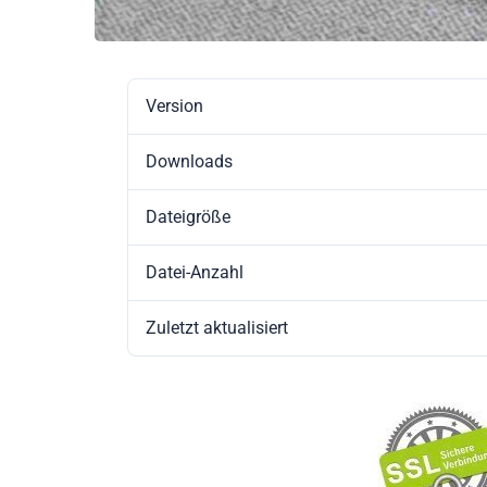
Version
Downloads
Dateigröße
Datei-Anzahl
Zuletzt aktualisiert