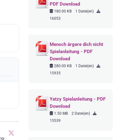
PDF Download
180.00 KB
1 Datei(en)
16053
Mensch ärgere dich nicht
Spielanleitung - PDF
Download
280.00 KB
1 Datei(en)
15935
Yatzy Spielanleitung - PDF
Download
1.50 MB
2 Datei(en)
15539
ng-