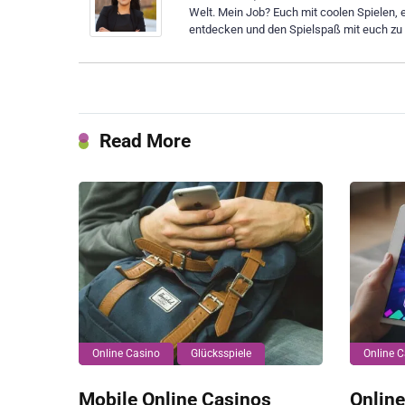
Welt. Mein Job? Euch mit coolen Spielen, 
entdecken und den Spielspaß mit euch zu t
Read More
Online Casino
Glücksspiele
Online 
Mobile Online Casinos
Online