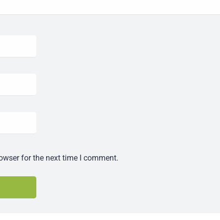
owser for the next time I comment.