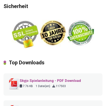
Sicherheit
Top Downloads
Skyjo Spielanleitung - PDF Download
7.76 KB
1 Datei(en)
117503