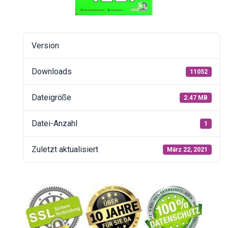
Version
Downloads
11052
Dateigröße
2.47 MB
Datei-Anzahl
1
Zuletzt aktualisiert
März 22, 2021