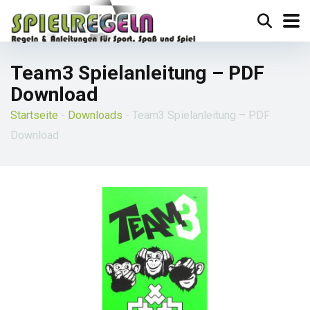
Team3 Spielanleitung – PDF
Download
Startseite
-
Downloads
-
Team3 Spielanleitung – PDF
Download