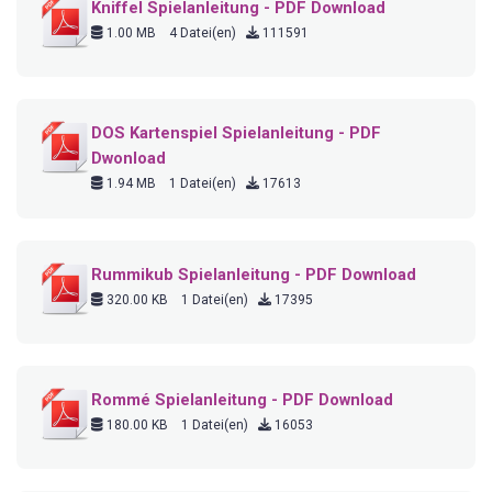
Kniffel Spielanleitung - PDF Download
1.00 MB
4 Datei(en)
111591
DOS Kartenspiel Spielanleitung - PDF
Dwonload
1.94 MB
1 Datei(en)
17613
Rummikub Spielanleitung - PDF Download
320.00 KB
1 Datei(en)
17395
Rommé Spielanleitung - PDF Download
180.00 KB
1 Datei(en)
16053