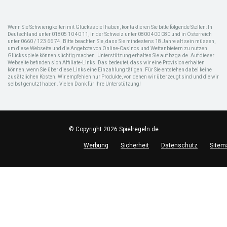
Wenn Sie Schwierigkeiten mit Glücksspiel haben, kontaktieren Sie bitte folgende Stellen: In
Deutschland unter 01805 10 40 11, in der Schweiz unter 0800 400 080 und in Österreich
unter 0660 / 123 66 74. Bitte beachten Sie, dass Sie mindestens 18 Jahre alt sein müssen,
um diese Webseite und die Angebote von Online-Casinos und Wettanbietern zu nutzen.
Glücksspiele können süchtig machen. Unterstützung erhalten Sie auf bzga.de. Auf dieser
Webseite befinden sich Affiliate-Links. Das bedeutet, dass wir eine Provision erhalten
können, wenn Sie über diese Links eine Einzahlung tätigen. Für Sie entstehen dabei keine
zusätzlichen Kosten. Wir empfehlen nur Produkte, von denen wir überzeugt sind und die wir
selbst genutzt haben. Vielen Dank für Ihre Unterstützung!
© Copyright 2026 Spielregeln.de
Werbung
Sicherheit
Datenschutz
Sitem