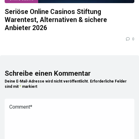
Seriöse Online Casinos Stiftung
Warentest, Alternativen & sichere
Anbieter 2026
0
Schreibe einen Kommentar
Deine E-Mail-Adresse wird nicht veröffentlicht.
Erforderliche Felder
sind mit
*
markiert