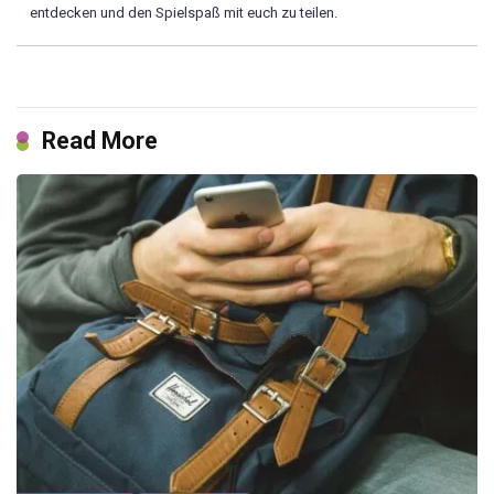
entdecken und den Spielspaß mit euch zu teilen.
Read More