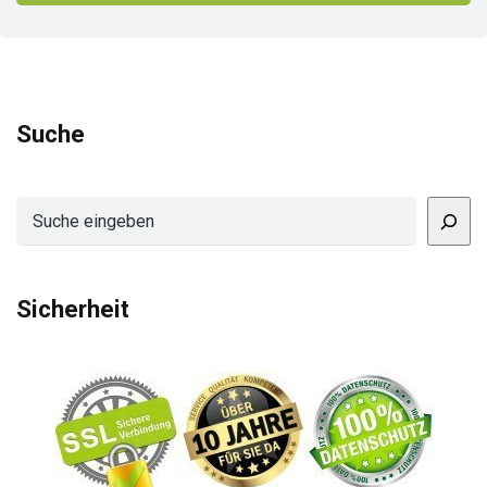
Suche
Suchen
Sicherheit