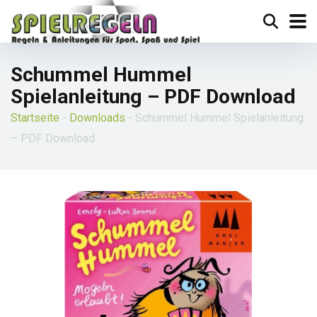
Schummel Hummel
Spielanleitung – PDF Download
Startseite
-
Downloads
-
Schummel Hummel Spielanleitung
– PDF Download