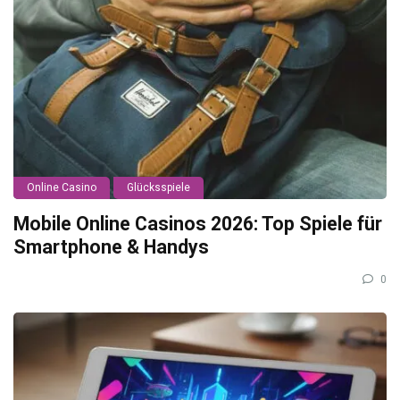
Online Casino
Glücksspiele
Mobile Online Casinos 2026: Top Spiele für
Smartphone & Handys
0