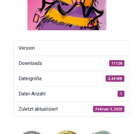
Version
Downloads
11128
Dateigröße
2.44 MB
Datei-Anzahl
1
Zuletzt aktualisiert
Februar 3, 2020