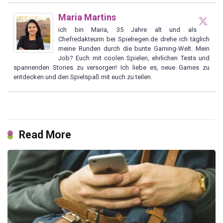
Maria Martins
ich bin Maria, 35 Jahre alt und als
Chefredakteurin bei Spielregen.de drehe ich täglich
meine Runden durch die bunte Gaming-Welt. Mein
Job? Euch mit coolen Spielen, ehrlichen Tests und
spannenden Stories zu versorgen! Ich liebe es, neue Games zu
entdecken und den Spielspaß mit euch zu teilen.
Read More