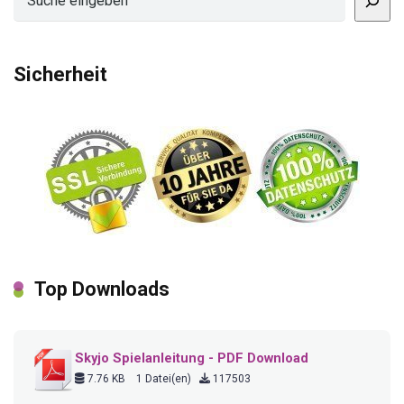
Sicherheit
Top Downloads
Skyjo Spielanleitung - PDF Download
7.76 KB
1 Datei(en)
117503