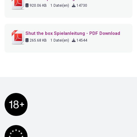
920.06 KB
1 Datei(en)
14730
Shut the box Spielanleitung - PDF Download
265.68 KB
1 Datei(en)
14544