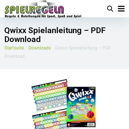
Qwixx Spielanleitung – PDF
Download
Startseite
-
Downloads
-
Qwixx Spielanleitung – PDF
Download