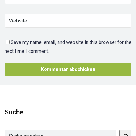
Save my name, email, and website in this browser for the
next time I comment.
Suche
Suchen