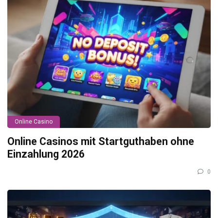
Online Casino
Online Casinos mit Startguthaben ohne
Einzahlung 2026
0