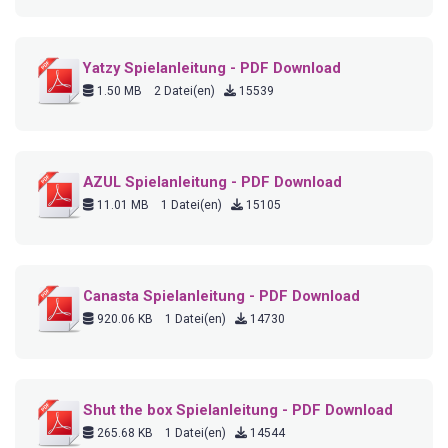
Yatzy Spielanleitung - PDF Download
1.50 MB
2 Datei(en)
15539
AZUL Spielanleitung - PDF Download
11.01 MB
1 Datei(en)
15105
Canasta Spielanleitung - PDF Download
920.06 KB
1 Datei(en)
14730
Shut the box Spielanleitung - PDF Download
265.68 KB
1 Datei(en)
14544