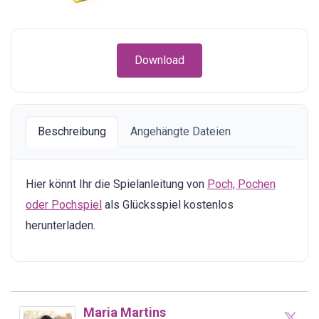
Download
Beschreibung
Angehängte Dateien
Hier könnt Ihr die Spielanleitung von
Poch, Pochen
oder Pochspiel
als Glücksspiel kostenlos
herunterladen.
Maria Martins