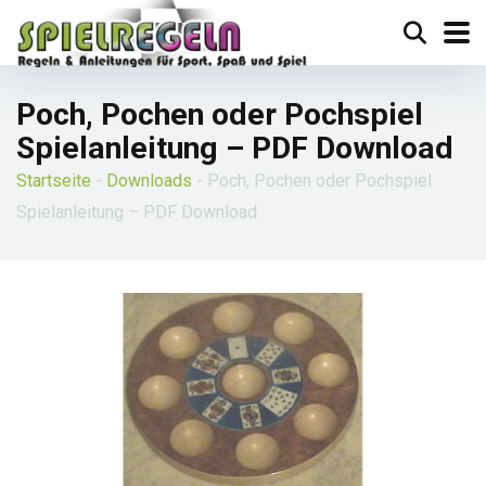
Poch, Pochen oder Pochspiel
Spielanleitung – PDF Download
Startseite
-
Downloads
-
Poch, Pochen oder Pochspiel
Spielanleitung – PDF Download