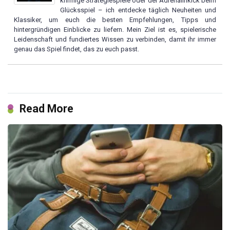
knifflige Strategiespiele oder der Adrenalinkick beim
Glücksspiel – ich entdecke täglich Neuheiten und
Klassiker, um euch die besten Empfehlungen, Tipps und
hintergründigen Einblicke zu liefern. Mein Ziel ist es, spielerische
Leidenschaft und fundiertes Wissen zu verbinden, damit ihr immer
genau das Spiel findet, das zu euch passt.
Read More