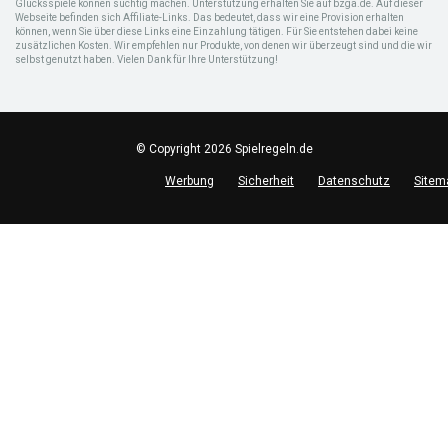
Glücksspiele können süchtig machen. Unterstützung erhalten Sie auf bzga.de. Auf dieser
Webseite befinden sich Affiliate-Links. Das bedeutet, dass wir eine Provision erhalten
können, wenn Sie über diese Links eine Einzahlung tätigen. Für Sie entstehen dabei keine
zusätzlichen Kosten. Wir empfehlen nur Produkte, von denen wir überzeugt sind und die wir
selbst genutzt haben. Vielen Dank für Ihre Unterstützung!
© Copyright 2026 Spielregeln.de
Werbung
Sicherheit
Datenschutz
Sitem