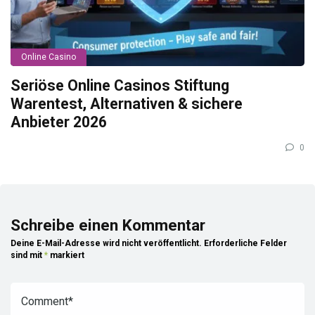
Online Casino
Seriöse Online Casinos Stiftung
Warentest, Alternativen & sichere
Anbieter 2026
0
Schreibe einen Kommentar
Deine E-Mail-Adresse wird nicht veröffentlicht.
Erforderliche Felder
sind mit
*
markiert