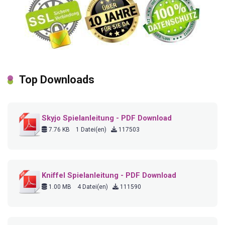
Top Downloads
Skyjo Spielanleitung - PDF Download
7.76 KB
1 Datei(en)
117503
Kniffel Spielanleitung - PDF Download
1.00 MB
4 Datei(en)
111590