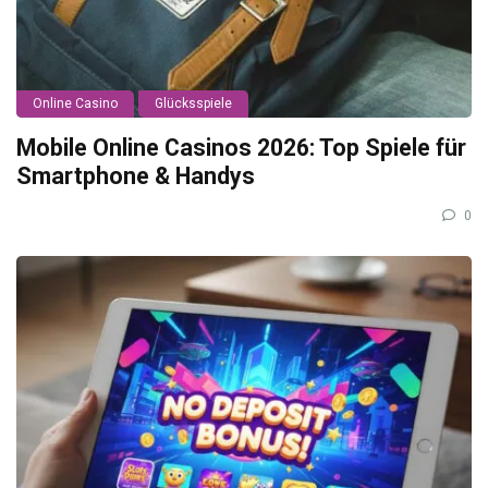
Online Casino
Glücksspiele
Mobile Online Casinos 2026: Top Spiele für
Smartphone & Handys
0