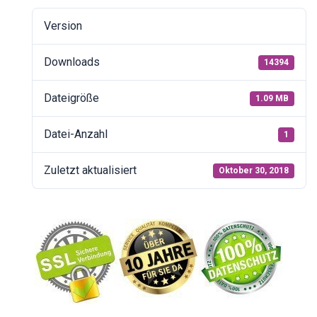
Version
Downloads
14394
Dateigröße
1.09 MB
Datei-Anzahl
1
Zuletzt aktualisiert
Oktober 30, 2018