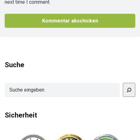
next time I comment.
Suche
Suchen
Sicherheit