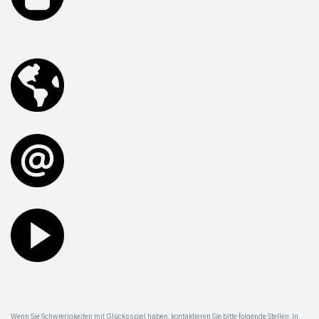
Wenn Sie Schwierigkeiten mit Glücksspiel haben, kontaktieren Sie bitte folgende Stellen: In