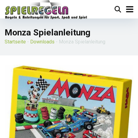
Monza Spielanleitung
Startseite
-
Downloads
-
Monza Spielanleitung