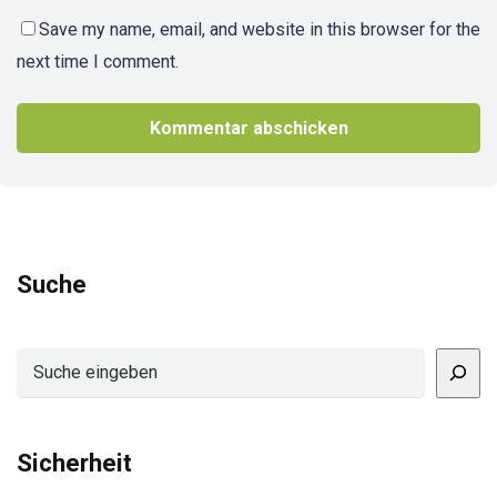
Save my name, email, and website in this browser for the
next time I comment.
Suche
Suchen
Sicherheit