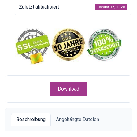
Zuletzt aktualisiert
Januar 15, 2020
Download
Beschreibung
Angehängte Dateien