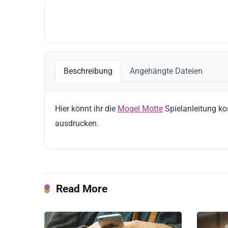
Beschreibung
Angehängte Dateien
Hier könnt ihr die
Mogel Motte
Spielanleitung ko
ausdrucken.
Read More