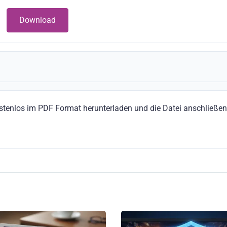
Download
stenlos im PDF Format herunterladen und die Datei anschließe