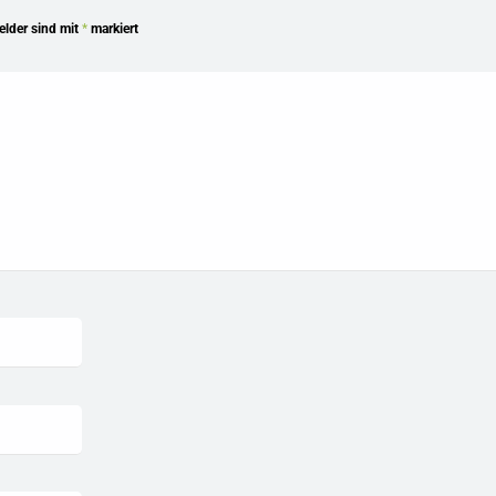
Felder sind mit
*
markiert