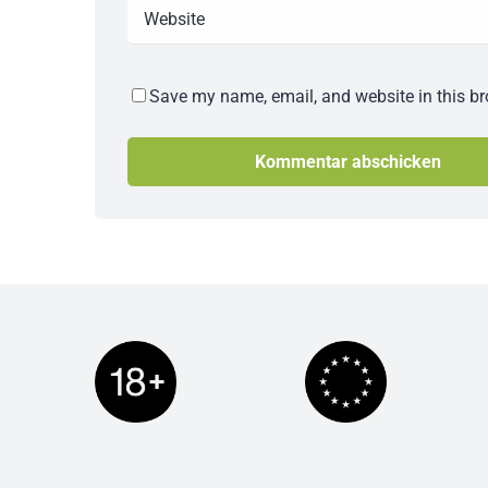
Save my name, email, and website in this br