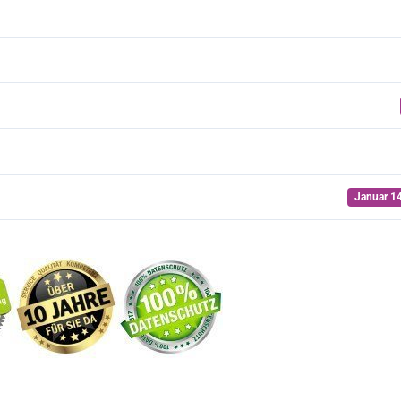
Januar 1