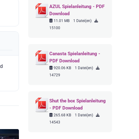
AZUL Spielanleitung - PDF
Download
11.01 MB
1 Datei(en)
15100
Canasta Spielanleitung -
PDF Download
nd
920.06 KB
1 Datei(en)
14729
Shut the box Spielanleitung
- PDF Download
265.68 KB
1 Datei(en)
14543