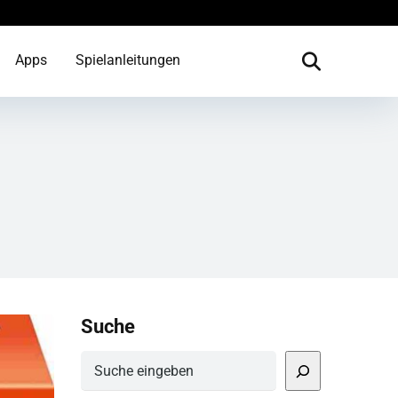
Apps
Spielanleitungen
Suche
Suchen