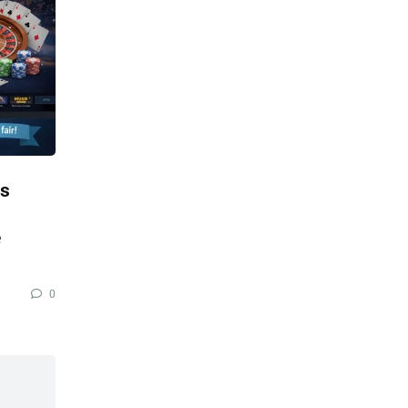
os
e
0