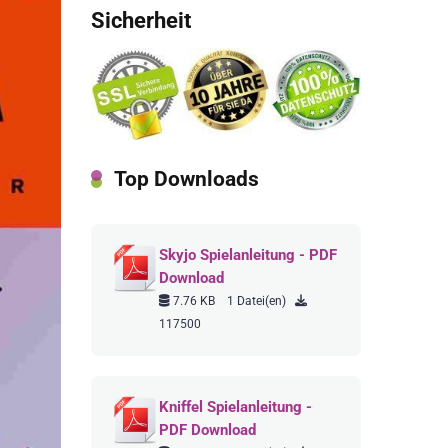
Sicherheit
Top Downloads
Skyjo Spielanleitung - PDF
Download
7.76 KB
1 Datei(en)
117500
Kniffel Spielanleitung -
PDF Download