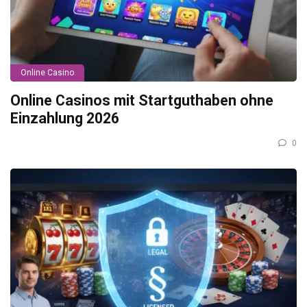
Online Casino
Online Casinos mit Startguthaben ohne
Einzahlung 2026
0