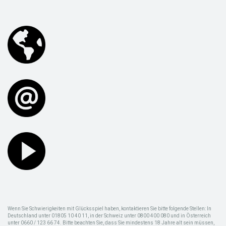
Wenn Sie Schwierigkeiten mit Glücksspiel haben, kontaktieren Sie bitte folgende Stellen: In
Deutschland unter 01805 10 40 11, in der Schweiz unter 0800 400 080 und in Österreich
unter 0660 / 123 66 74. Bitte beachten Sie, dass Sie mindestens 18 Jahre alt sein müssen,