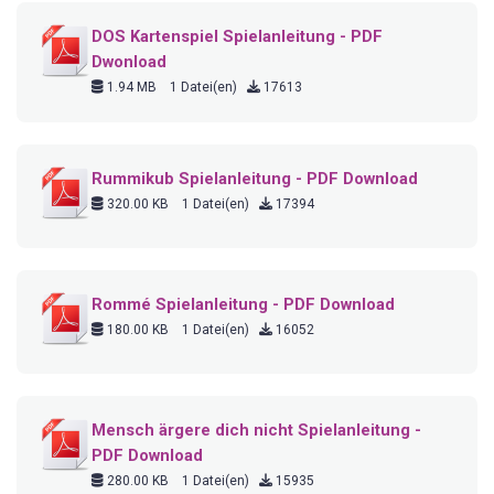
DOS Kartenspiel Spielanleitung - PDF
Dwonload
1.94 MB
1 Datei(en)
17613
Rummikub Spielanleitung - PDF Download
320.00 KB
1 Datei(en)
17394
Rommé Spielanleitung - PDF Download
180.00 KB
1 Datei(en)
16052
Mensch ärgere dich nicht Spielanleitung -
PDF Download
280.00 KB
1 Datei(en)
15935