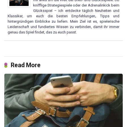
knifflige Strategiespiele oder der Adrenalinkick beim
Glücksspiel – ich entdecke täglich Neuheiten und
Klassiker, um euch die besten Empfehlungen, Tipps und
hintergründigen Einblicke zu liefern. Mein Ziel ist es, spielerische
Leidenschaft und fundiertes Wissen zu verbinden, damit ihr immer
genau das Spiel findet, das zu euch passt.
Read More