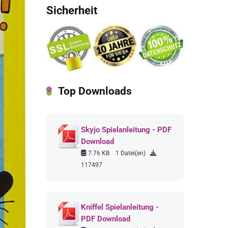
Sicherheit
Top Downloads
Skyjo Spielanleitung - PDF
Download
7.76 KB
1 Datei(en)
117497
Kniffel Spielanleitung -
PDF Download