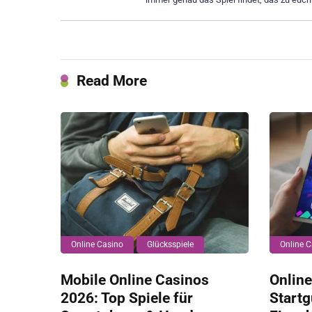
Read More
Online Casino
Glücksspiele
Online 
Mobile Online Casinos
Online
2026: Top Spiele für
Start