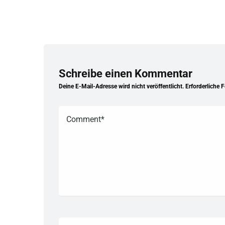
Schreibe einen Kommentar
Deine E-Mail-Adresse wird nicht veröffentlicht.
Erforderliche 