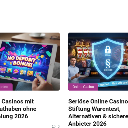
Casino
Online Casino
 Casinos mit
Seriöse Online Casin
guthaben ohne
Stiftung Warentest,
hlung 2026
Alternativen & sicher
Anbieter 2026
0