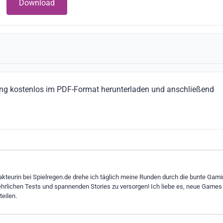
Download
ung kostenlos im PDF-Format herunterladen und anschließend
dakteurin bei Spielregen.de drehe ich täglich meine Runden durch die bunte Gami
ehrlichen Tests und spannenden Stories zu versorgen! Ich liebe es, neue Games
eilen.