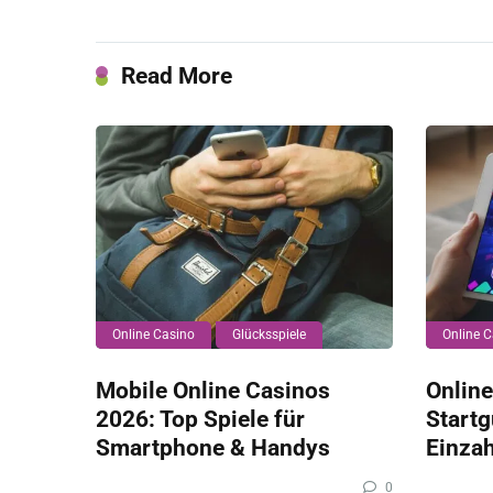
Read More
Online Casino
Glücksspiele
Online 
Mobile Online Casinos
Online
2026: Top Spiele für
Start
Smartphone & Handys
Einza
0