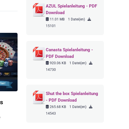
AZUL Spielanleitung - PDF
Download
11.01 MB
1 Datei(en)
15101
Canasta Spielanleitung -
PDF Download
920.06 KB
1 Datei(en)
14730
Shut the box Spielanleitung
- PDF Download
os
265.68 KB
1 Datei(en)
14543
e