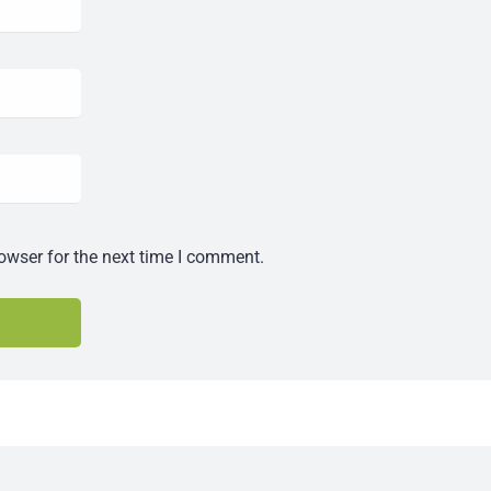
owser for the next time I comment.