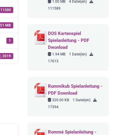
1.00 MB
4 Datei(en)
111589
11500
.51 MB
DOS Kartenspiel
Spielanleitung - PDF
1
Dwonload
1.94 MB
1 Datei(en)
, 2019
17613
Rummikub Spielanleitung -
PDF Download
320.00 KB
1 Datei(en)
17394
Rommé Spielanleitung -