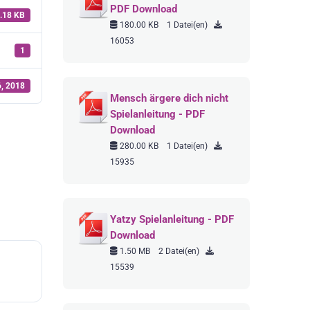
PDF Download
.18 KB
180.00 KB
1 Datei(en)
16053
1
, 2018
Mensch ärgere dich nicht
Spielanleitung - PDF
Download
280.00 KB
1 Datei(en)
15935
Yatzy Spielanleitung - PDF
Download
1.50 MB
2 Datei(en)
15539