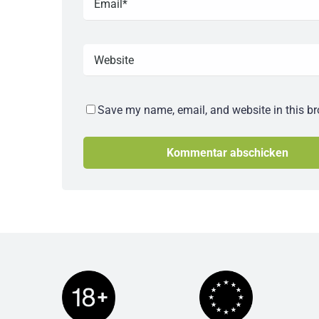
Save my name, email, and website in this br