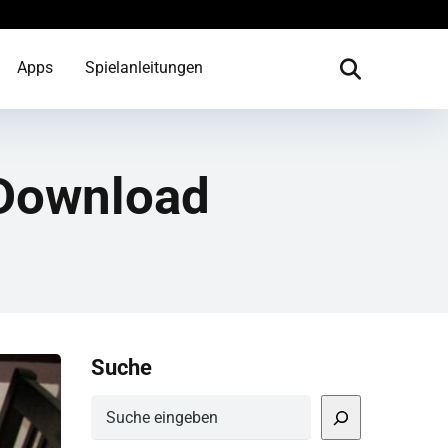
Apps
Spielanleitungen
 Download
Suche
Suchen