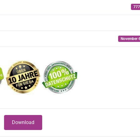
777
November 6
Download