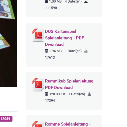
1.00 MB
4 Datei(en)
111590
DOS Kartenspiel
Spielanleitung - PDF
Dwonload
1.94 MB
1 Datei(en)
17613
Rummikub Spielanleitung -
PDF Download
320.00 KB
1 Datei(en)
17394
12089
Rommé Spielanleitung -