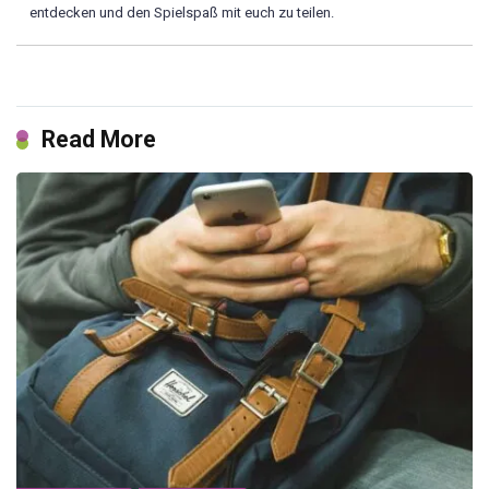
entdecken und den Spielspaß mit euch zu teilen.
Read More