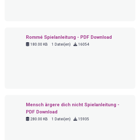
AZUL Spielanleitung - PDF Download
11.01 MB
1 Datei(en)
15105
Canasta Spielanleitung - PDF Download
920.06 KB
1 Datei(en)
14731
Shut the box Spielanleitung - PDF Download
265.68 KB
1 Datei(en)
14544