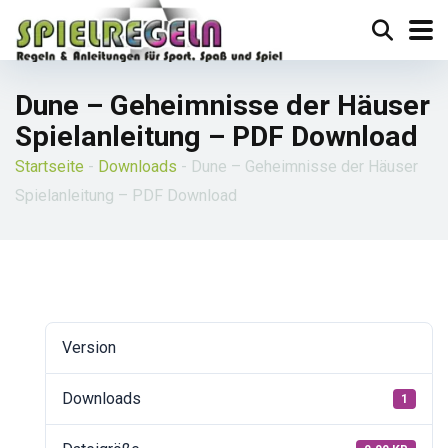
Dune – Geheimnisse der Häuser
Spielanleitung – PDF Download
Startseite
-
Downloads
-
Dune – Geheimnisse der Häuser
Spielanleitung – PDF Download
Version
Downloads
1