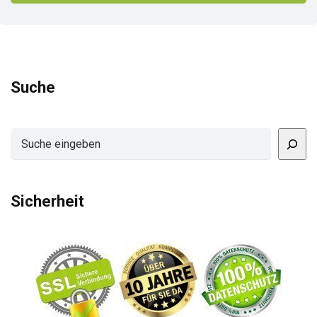
Suche
Suchen
Sicherheit