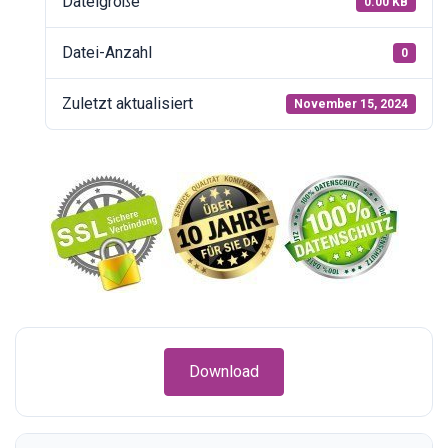
Dateigröße
0.00 KB
Datei-Anzahl
0
Zuletzt aktualisiert
November 15, 2024
Download