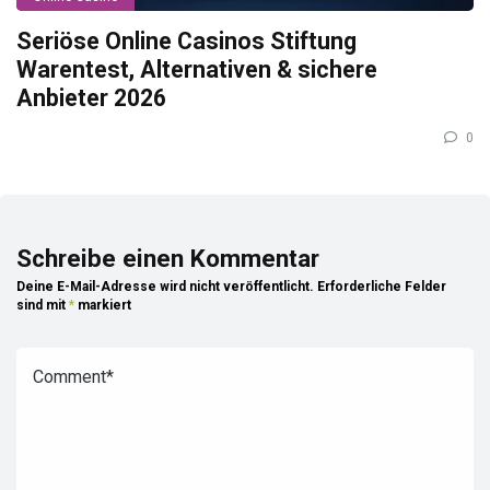
Seriöse Online Casinos Stiftung
Warentest, Alternativen & sichere
Anbieter 2026
0
Schreibe einen Kommentar
Deine E-Mail-Adresse wird nicht veröffentlicht.
Erforderliche Felder
sind mit
*
markiert