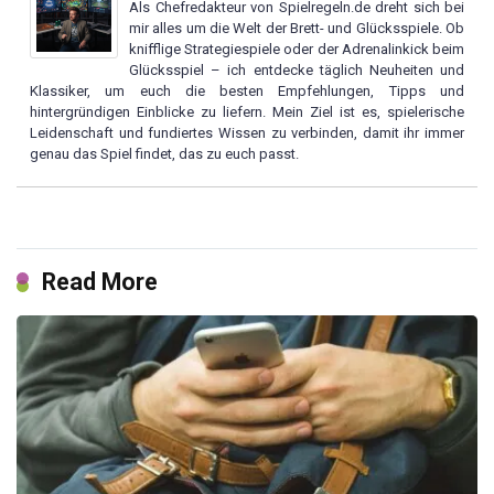
Als Chefredakteur von Spielregeln.de dreht sich bei
mir alles um die Welt der Brett- und Glücksspiele. Ob
knifflige Strategiespiele oder der Adrenalinkick beim
Glücksspiel – ich entdecke täglich Neuheiten und
Klassiker, um euch die besten Empfehlungen, Tipps und
hintergründigen Einblicke zu liefern. Mein Ziel ist es, spielerische
Leidenschaft und fundiertes Wissen zu verbinden, damit ihr immer
genau das Spiel findet, das zu euch passt.
Read More