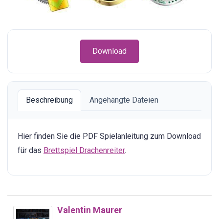
Download
Beschreibung
Angehängte Dateien
Hier finden Sie die PDF Spielanleitung zum Download
für das
Brettspiel Drachenreiter
.
Valentin Maurer