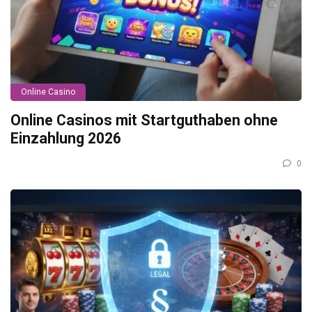
Online Casino
Online Casinos mit Startguthaben ohne
Einzahlung 2026
0