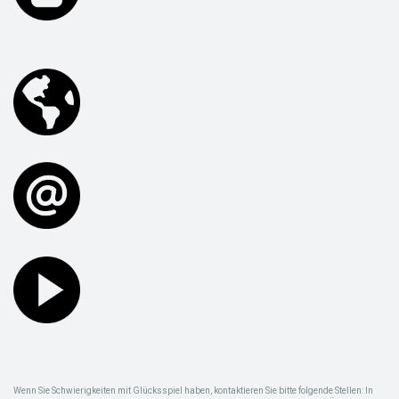
Wenn Sie Schwierigkeiten mit Glücksspiel haben, kontaktieren Sie bitte folgende Stellen: In