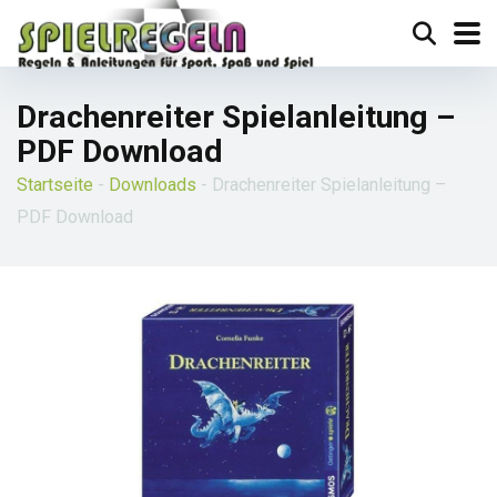
Drachenreiter Spielanleitung –
PDF Download
Startseite
-
Downloads
-
Drachenreiter Spielanleitung –
PDF Download