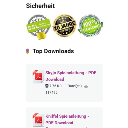
Sicherheit
Top Downloads
Skyjo Spielanleitung - PDF
Download
7.76 KB
1 Datei(en)
117495
Kniffel Spielanleitung -
PDF Download