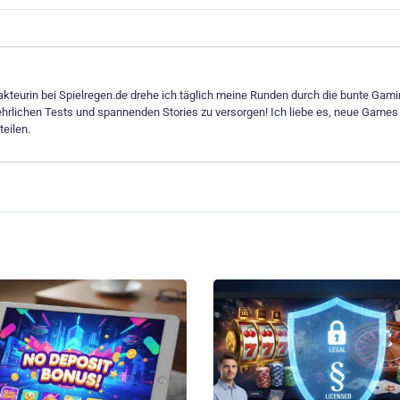
dakteurin bei Spielregen.de drehe ich täglich meine Runden durch die bunte Gami
ehrlichen Tests und spannenden Stories zu versorgen! Ich liebe es, neue Games
eilen.