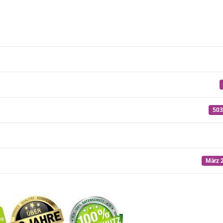
503
März 