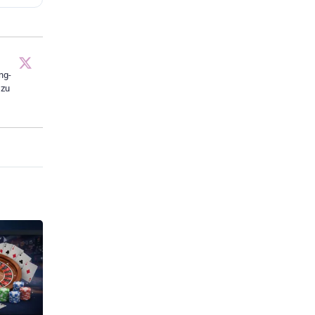
ng-
 zu