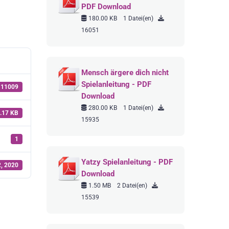
PDF Download
180.00 KB
1 Datei(en)
16051
Mensch ärgere dich nicht
Spielanleitung - PDF
11009
Download
280.00 KB
1 Datei(en)
.17 KB
15935
1
Yatzy Spielanleitung - PDF
2, 2020
Download
1.50 MB
2 Datei(en)
15539