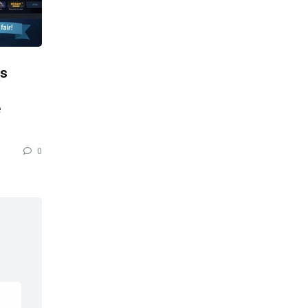
os
e
0