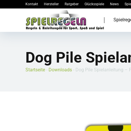
Kontakt
Hersteller
Ratgeber
Glücksspiele
News
Spie
Spielreg
Dog Pile Spiel
Startseite
-
Downloads
-
Dog Pile Spielanleitung 