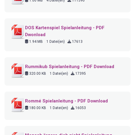
1.00 MB
4 Datei(en)
111590
DOS Kartenspiel Spielanleitung - PDF
Dwonload
1.94 MB
1 Datei(en)
17613
Rummikub Spielanleitung - PDF Download
320.00 KB
1 Datei(en)
17395
Rommé Spielanleitung - PDF Download
180.00 KB
1 Datei(en)
16053