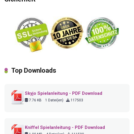
Top Downloads
Skyjo Spielanleitung - PDF Download
7.76 KB
1 Datei(en)
117503
Kniffel Spielanleitung - PDF Download