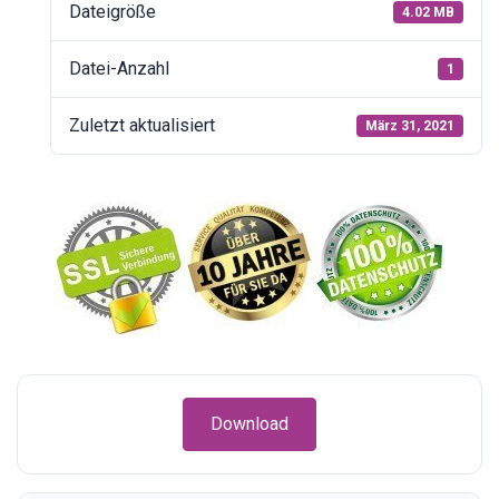
Dateigröße
4.02 MB
Datei-Anzahl
1
Zuletzt aktualisiert
März 31, 2021
Download