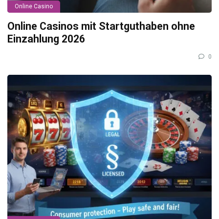
Online Casino
Online Casinos mit Startguthaben ohne
Einzahlung 2026
0