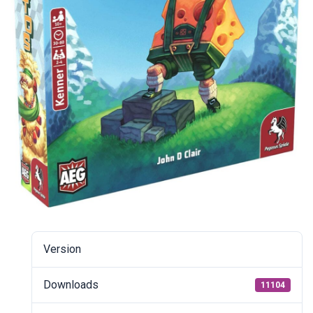
Version
Downloads
11104