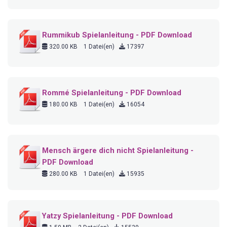
Rummikub Spielanleitung - PDF Download
320.00 KB
1 Datei(en)
17397
Rommé Spielanleitung - PDF Download
180.00 KB
1 Datei(en)
16054
Mensch ärgere dich nicht Spielanleitung -
PDF Download
280.00 KB
1 Datei(en)
15935
Yatzy Spielanleitung - PDF Download