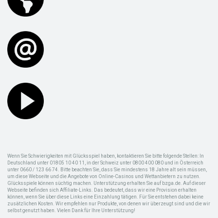
Wenn Sie Schwierigkeiten mit Glücksspiel haben, kontaktieren Sie bitte folgende Stellen: In
Deutschland unter 01805 10 40 11, in der Schweiz unter 0800 400 080 und in Österreich
unter 0660 / 123 66 74. Bitte beachten Sie, dass Sie mindestens 18 Jahre alt sein müssen,
um diese Webseite und die Angebote von Online-Casinos und Wettanbietern zu nutzen.
Glücksspiele können süchtig machen. Unterstützung erhalten Sie auf bzga.de. Auf dieser
Webseite befinden sich Affiliate-Links. Das bedeutet, dass wir eine Provision erhalten
können, wenn Sie über diese Links eine Einzahlung tätigen. Für Sie entstehen dabei keine
zusätzlichen Kosten. Wir empfehlen nur Produkte, von denen wir überzeugt sind und die wir
selbst genutzt haben. Vielen Dank für Ihre Unterstützung!