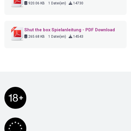
920.06 KB
1 Datei(en)
14730
Shut the box Spielanleitung - PDF Download
265.68 KB
1 Datei(en)
14543