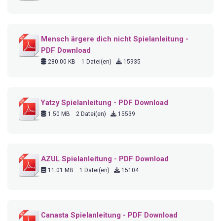
Mensch ärgere dich nicht Spielanleitung -
PDF Download
280.00 KB
1 Datei(en)
15935
Yatzy Spielanleitung - PDF Download
1.50 MB
2 Datei(en)
15539
AZUL Spielanleitung - PDF Download
11.01 MB
1 Datei(en)
15104
Canasta Spielanleitung - PDF Download