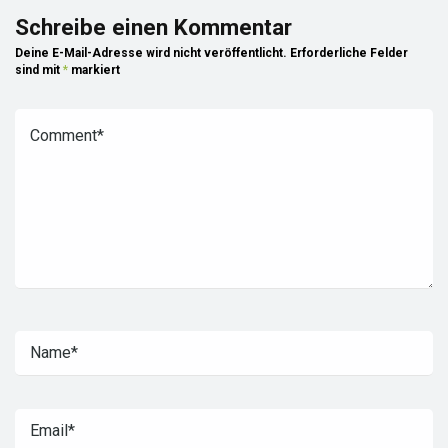
Schreibe einen Kommentar
Deine E-Mail-Adresse wird nicht veröffentlicht.
Erforderliche Felder
sind mit
*
markiert