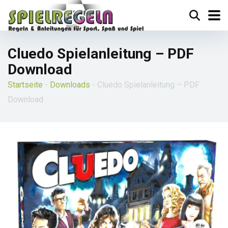
Cluedo Spielanleitung – PDF
Download
Startseite
-
Downloads
-
Cluedo Spielanleitung – PDF
Download