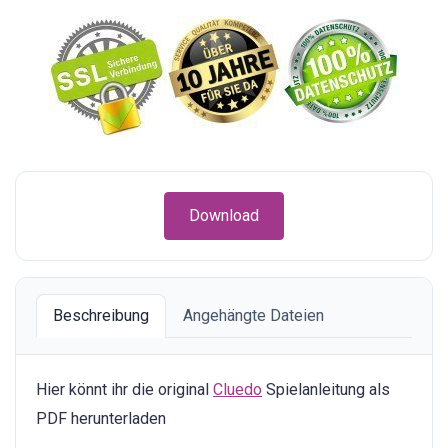
Download
Beschreibung
Angehängte Dateien
Hier könnt ihr die original
Cluedo
Spielanleitung als
PDF herunterladen