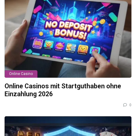
Online Casino
Online Casinos mit Startguthaben ohne
Einzahlung 2026
0